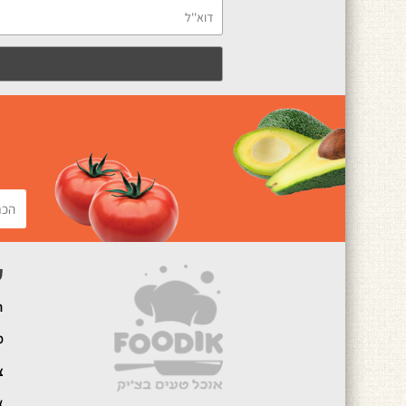
ק
ה
מ
צ
א