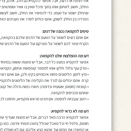
אולי תתפלאו לדעת, אבל אפשר להקפיא גם חלב. אולם, צרי
החלב, חשוב לאחסן אותו בתוך מיכל שאין בו אוויר ושמתאי
שהחלב ישמור על טעמו. כדי להפשיר את החלב, חשוב לעשות 
הפרדה בין החלב לשומן, אתם יכולים לסדר את העניינים הא
טיפים להקפאה נכונה של דגים:
אם אתם רוצים לשמור על הטעם של הדגים שלכם בהקפאה, מומ
הקרח יעזור לכם לשמור על המרקם ועל הטעם של הדגים של
דעו מה ההמלצות שלנו להקפאה:
אפשר להקפיא כמעט כל דבר, אבל יש מזונות ששווה במיוחד
• מרק עוף צלול: חלקו אותו למספר קופסאות אחסון, הקפיאו 
• מיץ לימון: הלימונים פחות איכותיים בקיץ ולכן, אם אתם ר
קרח. אתם יכולים גם לגרד את הקליפה של הלימונים ולהקפי
• קטניות (חומוס, שעועית וכדומה): תשרו כמות גדולה של קט
שאתם מכניסים להקפאה.
• רוטב עגבניות לפסטה: אם תכינו מראש ותקפיאו, תחסכו לכ
דעו מה לא כדאי להקפיא:
אפשר להקפיא הרבה מאד דברים, אבל יש מזונות שעדיף שלא לה
חומוס, פלפל חי וכל מאכל שכולל בתוכו תפוחי אדמה. כמו כן
או הפשירו את המזון ועד שהוא הגיע אליכם. וגם לא מומלץ