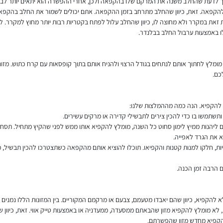
ך לדעת שהחלב משנה את המרקם שלו בהקפאה ולכן, אחרי ההפשרה הוא יתאים יותר לבי
ם להקפאה. זאת, כיוון שהחלב מתרחב בזמן ההקפאה. אתם יכולים לשמור את החלב בהקפא
זאת במקרר ולא מחוצה לו, כיוון שהחלב עלול לפתח בקטריות רבות יותר מחוץ למקרר. 
לו באמצעות ערבול החלב בבלנדר.
לץ לחתוך אותם לנתחים בגודל הרצוי ולהניח אותם בתוך קופסאות עם קרח כתוש. מזונות
כם.
 להקפיא. הנה כמה מההמלצות שלנו:
ותשתמשו בו כדי להכין צירים לתבשילי קדירה או מרקים עשירים.
וצים ליהנות ממיץ לימון סחוט כל השנה, מומלץ להקפיא אותו ממש לפני שהקיץ מתחיל. תסח
א את הגרד לאפייה.
ניות, חלקו למנות קטנות והקפיאו. תוכלו להוציא אותם מהקפאה כשתצטרכו להכין תבשיל, 
ם הרבה זמן הכנה.
קפיא, כיוון שהם יאבדו מטעמם, צבעם או מרקמם המקוריים. בין המזונות הללו נמנים גבי
, לא מומלץ להקפיא מזון שהבאתם ממסעדה, ממעדניה או באמצעות טייק אווי. זאת, כיוון
 להקפיא מחדש מזון שהפשרתם.