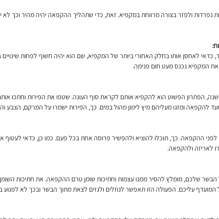
 נפרדות ולפזר בצורה מרווחת במקפיא. זאת, כדי שתהליך ההקפאה יהיה מהיר וכך לא יי
ח:
 כדאי לאחסן אותו בחלק האחורי ביותר של המקפיא, שם הוא יהיה חשוף לפחות שינויים 
ם את המקפיא נכנס מעט חום פנימה.
נה, הפתרון הפשוט הוא להקפיא אותם לקראת סוף העונה. שטפו את הפירות וחתכו אותם
יועד להקפאה ומזגו מעליהם מיץ לימון מהול במים. כך, הפירות ישמרו על המרקם, הצבע 
פני ההקפאה. כך, תוכלו להוציא ולהפשיר פרוסה אחת בכל פעם. כמו כן, כדאי לעטוף 
רו לאריזה ולהקפאה.
הבשר שלכם, מומלץ להסיר ממנו עצמות וחתיכות שומן טרם ההקפאה. את חתיכות השומן
 המועדף עליכם. הפעולה הזו תאפשר לנוזלים ולגזים לצאת מתוך הבשר ובכך לא לפגוע ב