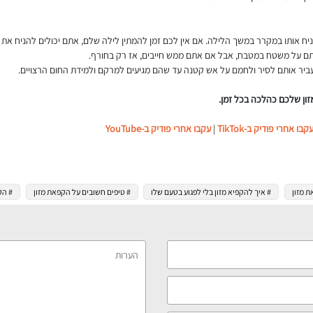
יח אותו במקרר במשך הלילה. אם אין לכם זמן להמתין לילה שלם, אתם יכולים להניח את
תם על משטח במטבח, אבל אם אתם ממש חייבים, אז רק בחורף.
ביר אותם לסיר ולחמם על אש קטנה עד שהם מגיעים למרקם ולמידת החום הרצויים.
זון שלכם כהלכה בכל זמן.
קבו אחרי פודיק ב-TikTok
|
עקבו אחרי פודיק ב-YouTube
 מזון
# איך להקפיא מזון בלי לפגוע בטעם שלו
# טיפים חשובים על הקפאת מזון
# הק