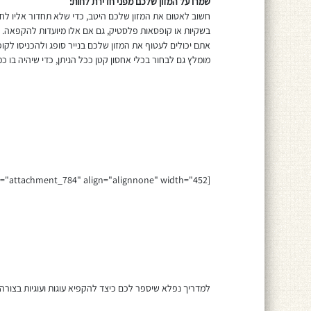
שמרו על המזון שלכם מפני חדירת לחות:
חשוב לאטום את המזון שלכם היטב, כדי שלא תחדור אליו לח
בשקיות או קופסאות פלסטיק, גם אם אלו מיועדות להקפאה. ז
אתם יכולים לעטוף את המזון שלכם בנייר סופג ולהכניסו לק
מומלץ גם לבחור בכלי אחסון קטן ככל הניתן, כדי שיהיה בו כמה
[caption id="attachment_784" align="alignnone" width="452"]
למדריך נפלא שיספר לכם כיצד להקפיא עוגות ועוגיות בצורה הטובה