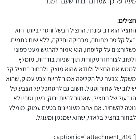
מעיד על כך שמדובר בגזר שעבר זמנו.
חצילים:
החציל הוא רב-עונתי. החציל הבשל והטרי ביותר הוא
בעל קליפה מתוחה, מבריקה וחלקה, ללא שום כתמים.
כשלוחצים על קליפתו, הוא אמור להרגיש מעט ספוגי
ולשוב לצורתו המקורית תוך שניות בודדות. מומלץ
לממש את החציל ולוודא שהוא מוצק, ולבחור בחציל קל
משקל. צבעה של הקליפה אמור להיות צבע עמוק, שהוא
שילוב של שחור וסגול. חשוב גם להסתכל על הצבע של
הגבעול של החציל, שאמור להיות ירוק, רענן וטרי ולא
נוטה להשחיר. אם אתם מעוניינים בטעם עמוק, מומלץ
לבחור בחציל בלאדי, שהוא שמנמן ומעוגל.
[caption id="attachment_816"