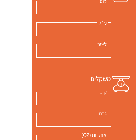
כוס
מ"ל
ליטר
משקלים
ק"ג
גרם
אונקיות (OZ)