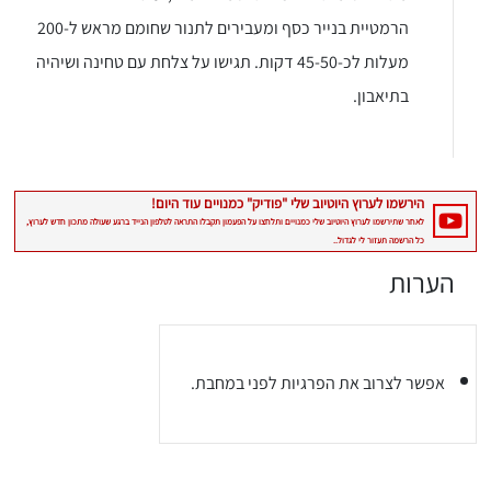
הרמטיית בנייר כסף ומעבירים לתנור שחומם מראש ל-200
מעלות לכ-45-50 דקות. תגישו על צלחת עם טחינה ושיהיה
בתיאבון.
הערות
אפשר לצרוב את הפרגיות לפני במחבת.
יגו אותי באינסטגרם
הכנתם מתכון שלי? חפשו "Shahar_Hen_Hayokra" באינסטגרם עקבו אחריי עוד היום ותעלו את המתכון שהכנתם לסטורי ואני