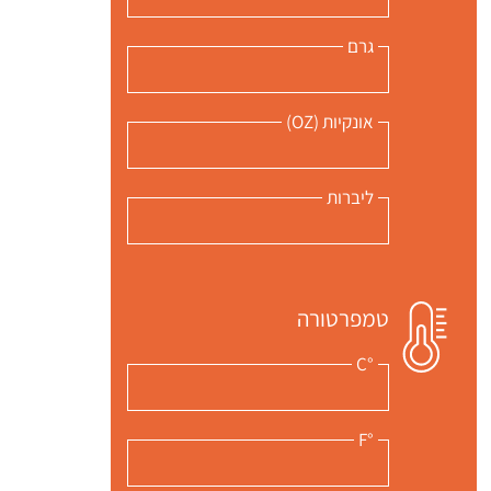
גרם
אונקיות (OZ)
ליברות
טמפרטורה
°C
°F