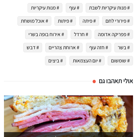
# מנות עיקריות לשבת
# עוף
# מנות עיקריות
# פירורי לחם
# פיתה
# פיתות
# אוכל מושחת
# פפריקה אדומה
# חרדל
# אירוח בופה בשרי
# בשר
# חזה עוף
# ארוחת צהריים
# דבש
# שומשום
# יום העצמאות
# ביצים
אולי תאהבו גם