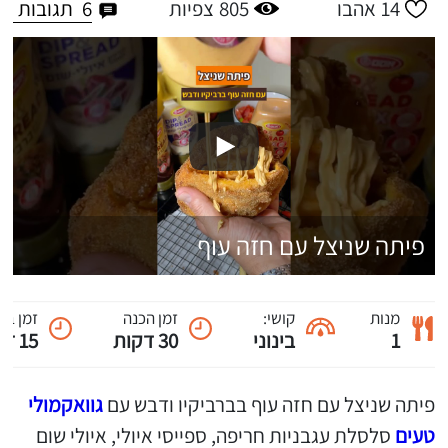
6
תגובות
14
אהבו
805
צפיות
פיתה שניצל עם חזה עוף
מנות
קושי:
זמן הכנה
זמן בי
1
בינוני
30 דקות
15 דקות
פיתה שניצל עם חזה עוף בברביקיו ודבש עם
גוואקמולי
טעים
סלסלת עגבניות חריפה, ספייסי איולי, איולי שום