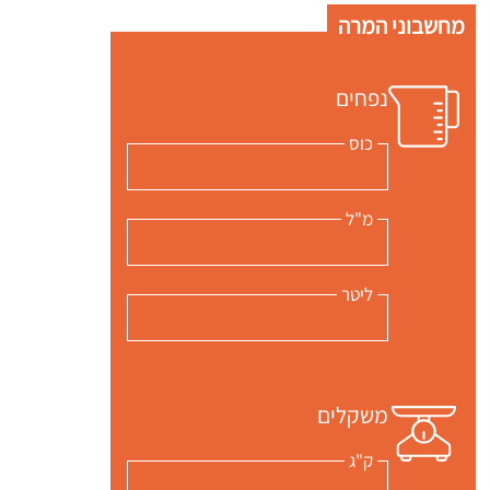
מחשבוני המרה
נפחים
כוס
מ"ל
ליטר
משקלים
ק"ג