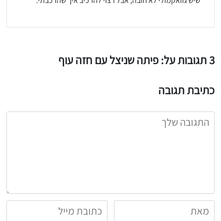
שיש גוואקמולי לא חובה, אבל רצוי להרכיב איך שהרכבתי.
3 תגובות על: פיתה שניצל עם חזה עוף
יגו אותי באינסטגרם
כתיבת תגובה
הכנתם מתכון שלי? חפשו "Shahar_Hen_Hayokra" באינסטגרם עקבו אחריי עוד היום ותעלו את המתכון שהכנתם לסטורי ואני