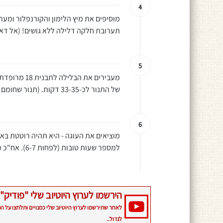
4
מוסיפים את מיץ הלימון והקורנפלור ומ
תערובת חלקה דלילה ללא גושים! (אל דאג
5
מעבירים את 
של התנור לכ-33-35 דקות. (תנור שחומם מראש ל-225 מעלות חום עליון תחתון לא טורבו).
6
מוציאים את העוגה - היא תהיה רוטטת באמ
למספר שעות טובות (לפחות 6-7). אח"כ מוציאים מהתבנית חותכים ואוכלים, בתיאבון!
הירשמו לערוץ היוטיוב שלי "פודיק" 
לאחר שתירשמו לערוץ היוטיוב שלי כמנויים ותלחצו על ה
לגדול..