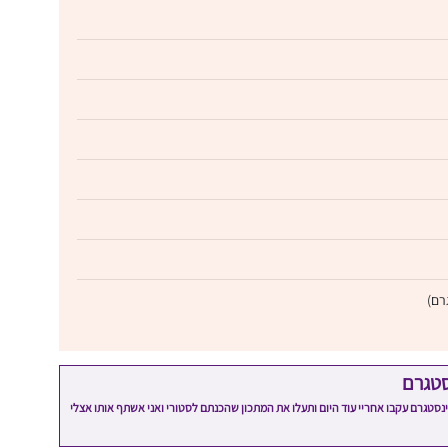
סטגרם
מתכון שלי? חפשו "Shahar_Hen_Hayokra" באינסטגרם עקבו אחריי עוד היום ותעלו את המתכון שהכנתם לסטורי ואני אשתף אותו אצלי