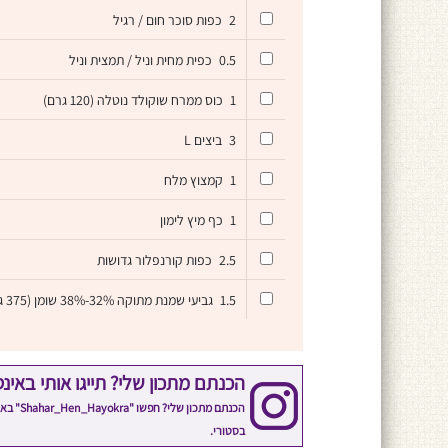
2
כפות סוכר חום / רגיל
0.5
כפית מחית וניל / תמצית וניל
1
כוס ממרח שוקולד נוטלה (120 גרם)
3
ביצים L
1
קמצוץ מלח
1
כף מיץ לימון
2.5
כפות קורנפלור גדושות
1.5
גביעי שמנת מתוקה 32%-38% שומן (375 גרם)
הכנתם מתכון שלי? תייגו אותי באינ
הכנתם 
בסטורי.