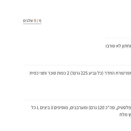
6
/
0
שלבים
לקערה מוסיפים 2 גביעי גבינת שמנת בטמפרטורת החדר (כל גביע 225 גרם!) 2 כפות סוכר וחצי כפית
מוסיפים 1 כוס ממרח שוקולד נוטלה (כוס פלסטיק, סה"כ 120 גרם) ומערבבים, מוסיפים 3 ביצים L כל
ץ מלח