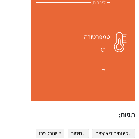
ליברות
טמפרטורה
°C
°F
תגיות:
# קינוחים דיאטטים
# חיטוב
# יוגורט פרו