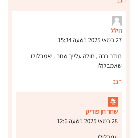
הגב
 שלי "פודיק" כמנויים עוד היום!
הילל
י כמנויים ותלחצו על הפעמון תקבלו התראה לטלפון הנייד ברגע שעולה מתכון חדש לערוץ,
27 במאי 2025 בשעה 15:34
תודה רבה , חולה עלייך שחר . יאמבלולו
שאמבלולו
הגב
שחר חן פודיק
28 במאי 2025 בשעה 12:6
עמבלולו