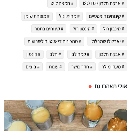
# אבקת חלבון ISO 100
# חמאה לייט
# קינוחים דיאטטיים
# מחית וניל
# מופחת שומן
# סינבון רול
# סינמון רול
# קינוחים בתנור
# יאבלולו שמבלולו
# מתכונים דיאטטיים לשבועות
# אבקת חלבון
# קמח לבן
# חלב
# קינמון
# מעדן מולר
# חדר כושר
# עוגות
# ביצים
אולי תאהבו גם