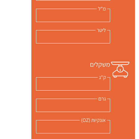
מ"ל
ליטר
משקלים
ק"ג
גרם
אונקיות (OZ)