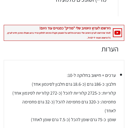
הערות
יגו אותי באינסטגרם
ערכים + חישוב בחלוקה ל-10:
הכנתם מתכון שלי? חפשו "Shahar_Hen_Hayokra" באינסטגרם עקבו אחריי עוד היום ותעלו את המתכון שהכנתם לסטורי ואני
חלבון: כ-186 גרם (כ-18.6 גרם חלבון לסינמון אחד)
קלוריות: כ-2725 קלוריות להכל (כ-272 קלוריות לסינמון אחד)
פחמימה: כ-320 גרם פחמימה להכל (כ-32 גרם פחמימה
לאחד)
שומן: כ-75 גרם שומן להכל (כ-7.5 גרם שומן לאחד)