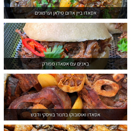
אסאדו ביין אדום סילאן וערמונים
באנים עם אסאדו מפורק
אסאדו ואוסובוקו בתנור בוויסקי ודבש