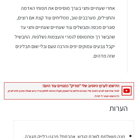
אחרי שעתיים וחצי בערך מוסיפים את תפוחי האדמה
והחצילים, מערבבים טוב, ממליחים עוד קצת אם רוצים,
סוגרים מכסה ומבשלים עוד שעתיים שעתיים וחצי עד
שהבשר רך ומתמוסס לגמרי והעצמות נשלפות. התבשיל
יקבל צבעים עמוקים יפים והרבה טעם ובלי שום תבלינים
יגו אותי באינסטגרם
שזה מדהים.
הכנתם מתכון שלי? חפשו "Shahar_Hen_Hayokra" באינסטגרם עקבו אחריי עוד היום ותעלו את המתכון שהכנתם לסטורי ואני
הערות
מנה מושלמת לשבת קודש, אהבתם? פרגנו בלייק תגובה..