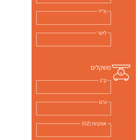
מ"ל
ליטר
משקלים
ק"ג
 שלי "פודיק" כמנויים עוד היום!
גרם
י כמנויים ותלחצו על הפעמון תקבלו התראה לטלפון הנייד ברגע שעולה מתכון חדש לערוץ,
אונקיות (OZ)