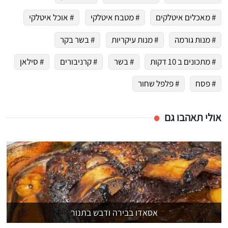
# מאכלים איטלקים
# מטבח איטלקי
# אוכל איטלקי
# מנות גורמה
# מנות עיקריות
# בשר בקר
# מתכונים ב 10 דקות
# בשר
# קרניבורים
# סילאן
# פסח
# פלפל שחור
אולי תאהבו גם
אסאדו בבירה ודבש בתנור