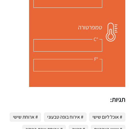
 שלי "פודיק" כמנויים עוד היום!
י כמנויים ותלחצו על הפעמון תקבלו התראה לטלפון הנייד ברגע שעולה מתכון חדש לערוץ,
טמפרטורה
°C
°F
תגיות:
# אוכל ליום שישי
# אירוח בופה טבעוני
# ארוחת שישי