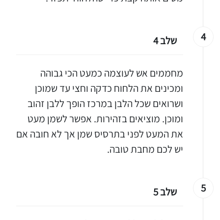
4
שלב 4
מחממים אש לעוצמה כמעט הכי גבוהה
ומכינים את הלחוח כדקה וחצי עד שמוכן
ושרואים שכל הלבן במרכז הופך ללבן זהוב
ומוכן. מוציאים בזהירות. אפשר לשמן מעט
יגו אותי באינסטגרם
את המעט לפני בתרסיס שמן אך לא חובה אם
הכנתם מתכון שלי? חפשו "Shahar_Hen_Hayokra" באינסטגרם עקבו אחריי עוד היום ותעלו את המתכון שהכנתם לסטורי ואני
יש לכם מחבת טובה.
5
שלב 5