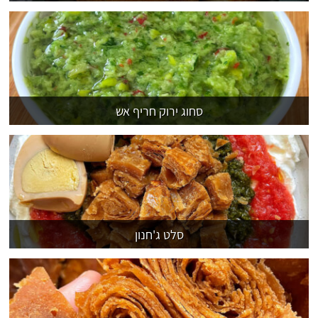
סחוג ירוק חריף אש
סלט ג'חנון