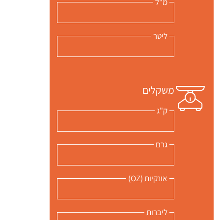
מ"ל
ליטר
משקלים
ק"ג
גרם
אונקיות (OZ)
ליברות