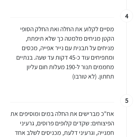
4
מסיים לקלוע את החלה ואת החלק הסופי
הקטן מניחים מלמטה כך שלא תיפתח,
מניחים על תבנית עם נייר אפייה, מכסים
יגו אותי באינסטגרם
ומתפיחים עוד כ-45 דקות עד שעה. בנתיים
הכנתם מתכון שלי? חפשו "Shahar_Hen_Hayokra" באינסטגרם עקבו אחריי עוד היום ותעלו את המתכון שהכנתם לסטורי ואני
מחממים תנור ל-190 מעלות חום עליון
תחתון. (לא טורבו)
5
אח"כ מברישים את החלה במים ומוסיפים את
הפיצוחים: שקדים קלופים פרוסים, גרעיני
חמנייה, וגרעיני דלעת, מכניסים לשלב אחד