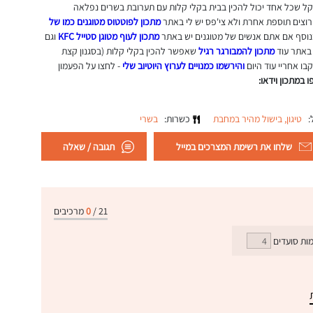
 קל שכל אחד יכול להכין בבית בקלי קלות עם תערובת בשרים נפלאה
וצים תוספת אחרת ולא צי'פס יש לי באתר
מתכון לפוטטוס מטוגנים כמו של
נוסף אם אתם אנשים של מטוגנים יש באתר
מתכון לעוף מטוגן סטייל KFC
וגם
 באתר עוד
מתכון להמבורגר רגיל
שאפשר להכין בקלי קלות (בסגנון קצת
בו אחריי עוד היום
והירשמו כמנויים לערוץ היוטיוב שלי
- לחצו על הפעמון
ו במתכון וידאו:
ל:
טיגון,
בישול מהיר במחבת
כשרות:
בשרי
שלחו את רשימת המצרכים במייל
תגובה / שאלה
21
/
0
מרכיבים
ות סועדים