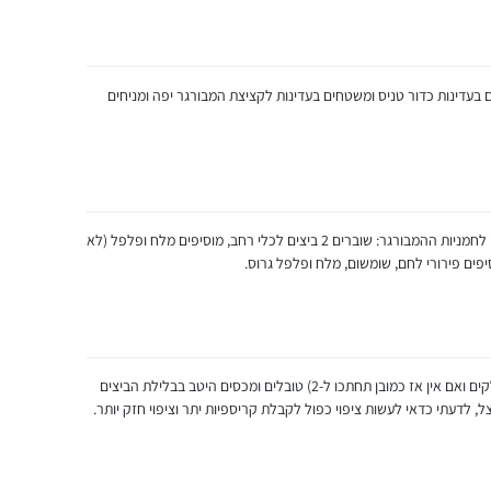
רם מהתערובת / 330 גרם ויוצרים בעדינות כדור טניס ומשטחים בעדינות לקציצת המבורגר יפה ומניחים
מחממים שמן עמוק בסיר ועוברים לעבוד על ציפוי לחמניות ההמבורגר: שוברים 2 ביצים לכלי רחב, מוסיפים מלח ופלפל (לא
יפים פירורי לחם, שומשום, מלח ופלפל גרוס.
לוקחים לחמניית ההמבורגר (אמורים להיות 2 חלקים ואם אין אז כמובן תחתכו ל-2) טובלים ומכסים היטב בבלילת הביצים
, לדעתי כדאי לעשות ציפוי כפול לקבלת קריספיות יתר וציפוי חזק יותר.