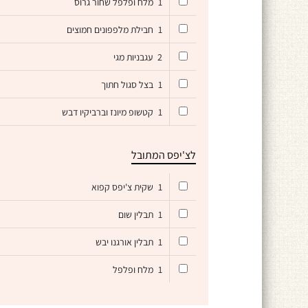
1
מלח ופלפל שחור גרוס
1
חבילת מלפפונים חמוצים
2
עגבניות מגי
1
בצל סגול חתוך
1
קטשופ מיונז וברביקיו דבש
לצ'יפס המתובל
1
שקית צ'יפס קפוא
1
תבלין שום
1
תבלין אורגנו יבש
1
מלח ופלפל