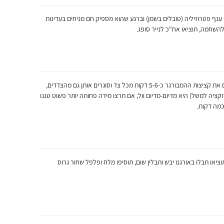
נף פטרוזיליה (טובלים בשמן) וברגע שהוא מספיק חם מניחים בעדינות
שחמה, תוציאו אח"כ לנייר סופג.
מרססים תרסיס שמן זית על מחבת פסים ומטגנים את קציצות ההמבורגר כ-5-6 דקות מכל צד וסוגרים אותן גם מהצדדים,
יה שתתקבל לכם (בעוצמה 5-6 באינדוקציה למשל) היא מדיום-מדיום וול, אם תרצו מידה פחותה יותר פשוט טגנו
כמה דקות.
וציאו תבלו באורגנו יבש ותבלין שום, תוסיפו מלח ופלפל שחור גרוס