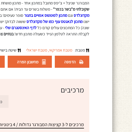
המבורגר שניצל + צ'יפס מתובל במתכון אחד - מתכון מושחת
שקיבלתי מ"בשר בכפר"
- משלוח בשרים עד הבית! אם אתם ר
מקדונלדס
וגם
מתכון לפוטטוס אפויים בתנור
סופר טעימים! ב
ישנו
מתכון לנאגטס עוף כמו של מקדונלדס
ששווה לבדוק! יש
שונה) כל המתכונים עולים קודם כל
לדף האינסטגרם שלי
- עק
לקבלת התראה לטלפון הנייד כשעולה מתכון חדש!
בנתיים צפ
מטבח:
מטבח אמריקאי,
מטבח ישראלי
שיטת בישו
הדפסה
מחשבון המרה
מרכיבים
כמ
מרכיבים ל-3 קציצות המבורגר גדולות / 4 בינוניות