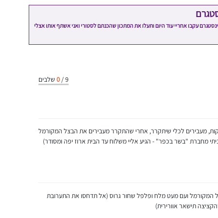
סטגרם
מתכון שלי? חפשו "Shahar_Hen_Hayokra" באינסטגרם עקבו אחריי עוד היום ותעלו את המתכון שהכנתם לסטורי ואני אשתף אותו אצלי
9
/
0
שלבים
ים בצל סגול לקוביות ומקרמלים כ-15-20 דקות, מעבירים לכלי שיתקרר, אחרי שהתקרר מעבירים את הבצל המקורמל
י מחברת "בשר בכפר" - הגיע אליי משלוח עד הבית ארוז יפה ומסודר)
 המקורמל ועם מעט מלח ופלפל שחור גרוס (אל תדחסו את התערובת
שהקציצה תישאר אוורירית)