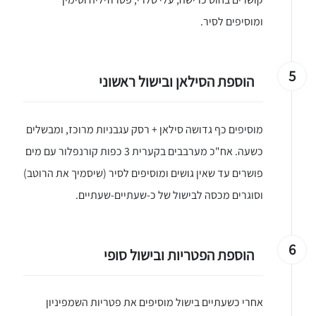
ומוסיפים לסיר.
5
הוספת הסילאן ובישול ראשוני
מוסיפים כף גדושה סילאן + רסק עגבניות מרוכז, ומבשלים
כשעה. אח"כ מערבבים בקערית 3 כפות קורנפלור עם מים
פושרים עד שאין גושים ומוסיפים לסיר (שיסמיך את הרוטב)
וסוגרים מכסה לבישול של כ-שעתיים-שעתיים.
6
הוספת הפטריות ובישול סופי
יגו אותי באינסטגרם
אחרי כשעתיים בישול מוסיפים את פטריות השמפיניון
הכנתם מתכון שלי? חפשו "Shahar_Hen_Hayokra" באינסטגרם עקבו אחריי עוד היום ותעלו את המתכון שהכנתם לסטורי ואני