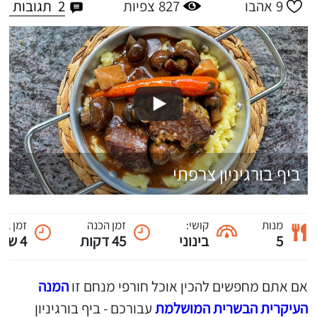
2
תגובות
9
אהבו
827
צפיות
ביף בורגיניון צרפתי
מנות
קושי:
זמן הכנה
זמן בי
5
בינוני
45 דקות
4 שעות
אם אתם מחפשים להכין אוכל חורפי מנחם זו
המנה
העיקרית הבשרית המושלמת
עבורכם - ביף בורגיניון