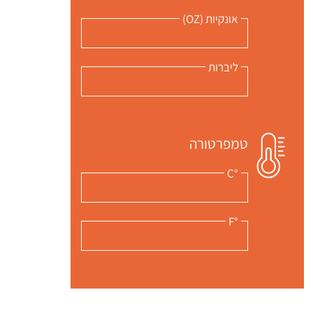
אונקיות (OZ)
ליברות
טמפרטורה
°C
°F