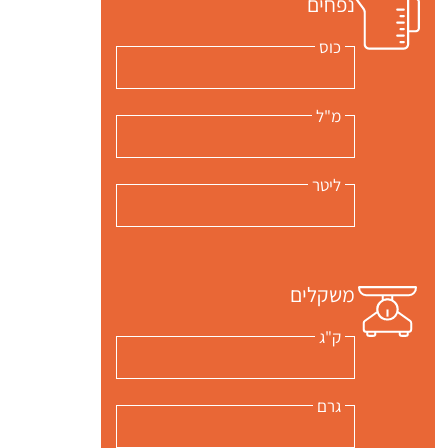
נפחים
כוס
מ"ל
ליטר
משקלים
ק"ג
גרם