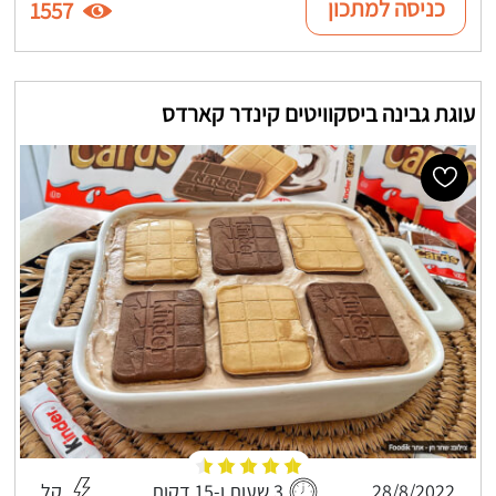
כניסה למתכון
1557
עוגת גבינה ביסקוויטים קינדר קארדס
28/8/2022
3 שעות ו-15 דקות
קל