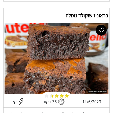
בראוניז שוקולד נוטלה
14/6/2023
35 דקות
קל