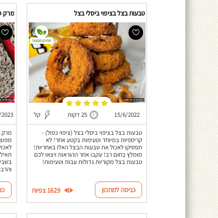
טבעות בצל בציפוי ביסלי בצל
מרק ט
מתכון טבעוני
15/6/2022
25 דקות
קל
/2023
טבעות בצל בציפוי ביסלי בצל (ציפוי כפול) -
מרק ט
קריספיות במיוחד וטעימות בקטע אחר! לא
מפוצץ
תפסיקו לאכול את טבעות הבצל האלו באחריות!
לאכול
מומלץ בחום רב! עקבו אחר ההוראות ויצאו לכם
תאילנ
טבעות בצל מקוריות גדולות עבות וטעימות!
בשביל
והרבה
כניסה למתכון
כנ
1629 צפיות