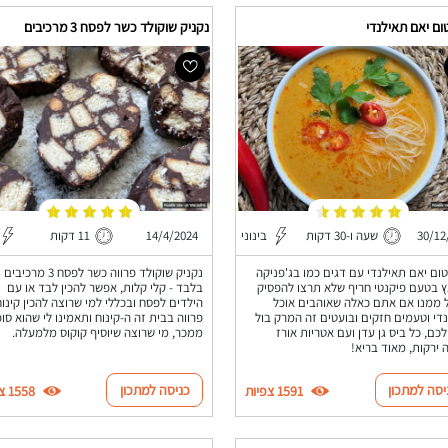
ום יאם תאילנדי
נקניק שוקולד כשר לפסח 3 מרכיבים
30/12
שעה ו-30 דקות
בינוני
14/4/2024
11 דקות
ום יאם תאילנדי עם דגים כמו בג'פניקה
נקניק שוקולד פרווה כשר לפסח 3 מרכיבים
 בטעם פיקנטי חריף שלא תרצו להפסיק
בלבד - קלי קלות, אפשר להכין לבד או עם
 ממנו אם אתם כאלה שאוהבים אוכל
הילדים לפסח ובכללי למי שרוצה להכין קינוח
די וטעמים חזקים ובועטים זה המרק בול
פרווה בבית זה ה-קינוח ותאמינו לי שהוא סו
כם, כל ביס גן עדן ועם אטריות אורז
ממכר, מי שרוצה שיוסיף קוקוס מלמעלה.
 ירקות, מאוד בריא!
יסה למתכון
כניסה למתכון
1591 צפיות
1558 צפיות