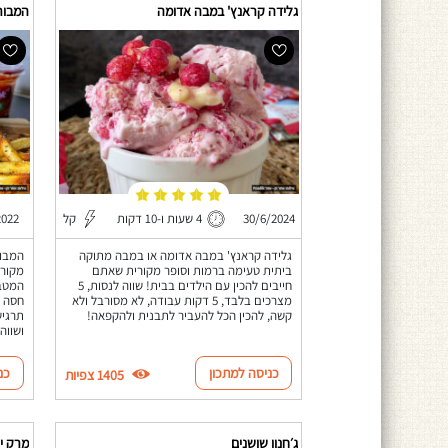
גלידה קראנץ' במבה אדומה
המבורג
30/6/2024
4 שעות ו-10 דקות
קל
2022
גלידה קראנץ' במבה אדומה או במבה מתוקה
המבור
ביתית טעימה ברמות וסופר מקורית שאתם
מקורמ
חייבים להכין עם הילדים בבית! שווה לנסות, 5
המטבו
מצרכים בלבד, 5 דקות עבודה, לא מסורבל ולא
חסה ב
קשה, להכין הכל להעביר לתבנית ולהקפאה!
תרגיש
ושווה
כניסה למתכון
כנ
1405 צפיות
ג׳חנון שושנים
מרק י