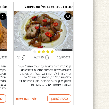
קוביות דג טונה צרובות על יוגורט מתובל
חלת ד
10/9/2022
15 דקות
קל
1/2022
קוביות דג טונה צרובות על יוגורט מתובל - מנה
חלת 
ראשונה חלבית שהכנתי בתוכנית בואו לאכול
בקלי 
איתי עונה 6 למתמודדים, תיבלתי את היוגורט
בכל מיני תבלינים, הכנתי שמן מתובל עם
טבסקו ירוק ורוטב סרירצ'ה ירוק, צרבת את דג
מהכדו
הטונה והמתמודדים נהנו, כנסו וצפו!
בתבני
במים 
כניסה למתכון
כנ
1695 צפיות