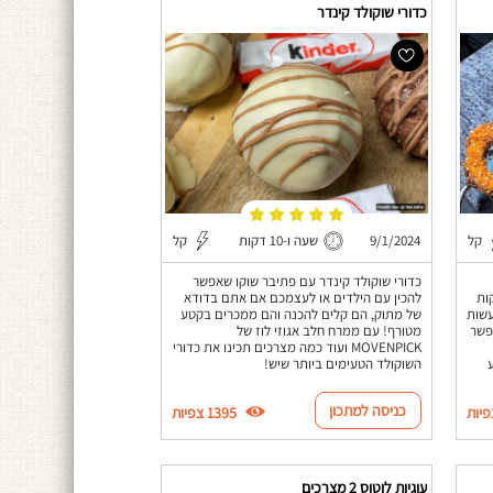
כדורי שוקולד קינדר
קל
9/1/2024
שעה ו-10 דקות
קל
כדורי שוקולד קינדר עם פתיבר שוקו שאפשר
ים מטוגנים תוך 10 דקות
להכין עם הילדים או לעצמכם אם אתם בדודא
עשות
של מתוק, הם קלים להכנה והם ממכרים בקטע
פשר
מטורף! עם ממרח חלב אגוזי לוז של
MOVENPICK ועוד כמה מצרכים תכינו את כדורי
השוקולד הטעימים ביותר שיש!
כניסה למתכון
1395 צפיות
עוגיות לוטוס 2 מצרכים