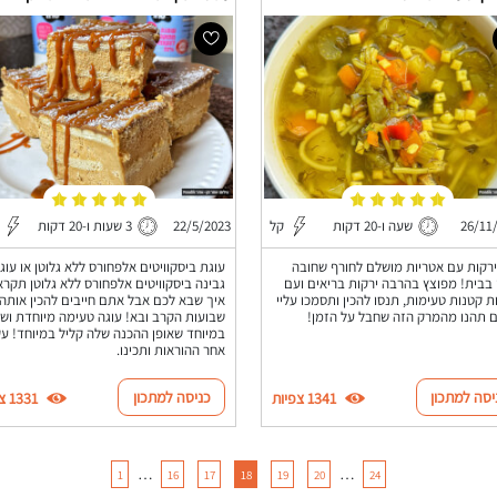
26/11
שעה ו-20 דקות
קל
22/5/2023
3 שעות ו-20 דקות
רקות עם אטריות מושלם לחורף שחובה
עוגת ביסקוויטים אלפחורס ללא גלוטן או עוג
 בבית! מפוצץ בהרבה ירקות בריאים ועם
גבינה ביסקוויטים אלפחורס ללא גלוטן תקרא
ת קטנות טעימות, תנסו להכין ותסמכו עליי
איך שבא לכם אבל אתם חייבים להכין אותה 
תהנו מהמרק הזה שחבל על הזמן!
שבועות הקרב ובא! עוגה טעימה מיוחדת ושו
במיוחד שאופן ההכנה שלה קליל במיוחד! עק
אחר ההוראות ותכינו.
יסה למתכון
כניסה למתכון
1341 צפיות
1331 צפיות
…
…
1
16
17
18
19
20
24