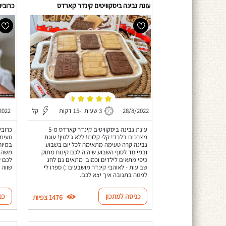
עוגת גבינה ביסקוויטים קינדר קארדס
כרובית
28/8/2022
3 שעות ו-15 דקות
קל
2022
עוגת גבינה ביסקוויטים קינדר קארדס מ-5
כרובי
מצרכים בלבד! קלי קלות! ללא ג'לטין! עוגת
טעימה
גבינה קרה טעימה מתאימה לכל יום בשבוע
במיוח
ובמיוחד לסוף השבוע שיהיה לכם קינוח מתוק
משהו 
כיפי מתאים לילדים וכמובן מתאים גם לחג
לכם ש
שבועות - לאוהבי קינדר מושבעים :) ספרו לי
שווה 
למטה בתגובה איך יצא לכם.
כניסה למתכון
כנ
1476 צפיות