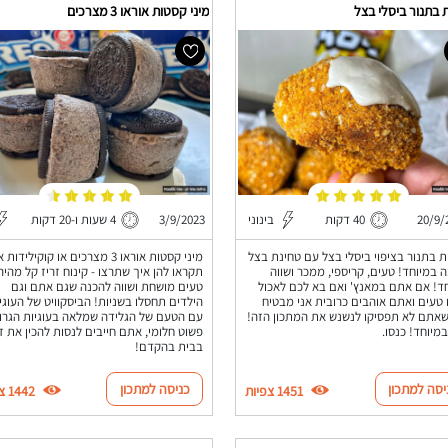
 בתנור ביסלי בצל
מיני קסטות אוראו 3 מצרכים
20/9/
40 דקות
בינוני
3/9/2023
4 שעות ו-20 דקות
ת בתנור בציפוי ביסלי בצל עם טחינת בצל
מיני קסטות אוראו 3 מצרכים או קוקילידו
 במיוחד! טעים, קריספי, ממכר ושווה
תקראו להן איך שתרצו - קינוח זריז קל מהיר
ד! אם אתם במאנץ' ואם בא לכם לאכול
טעים מושחת ושווה להכנה שגם אתם וגם
טעים ואתם אוהבים כרובית אני מבטיח
הילדים תחסלו בשניות! הביסקוויט של העוגי
אתם לא תפסיקו לנשנש את המתכון הזה!
עם הטעם של הגלידה שמלאה בעוגיות הגרו
במיוחד! כנסו.
פשוט חלומי, אתם חייבים לנסות להכין את ז
בבית בהקדם!
יסה למתכון
כניסה למתכון
1451 צפיות
1442 צפיות