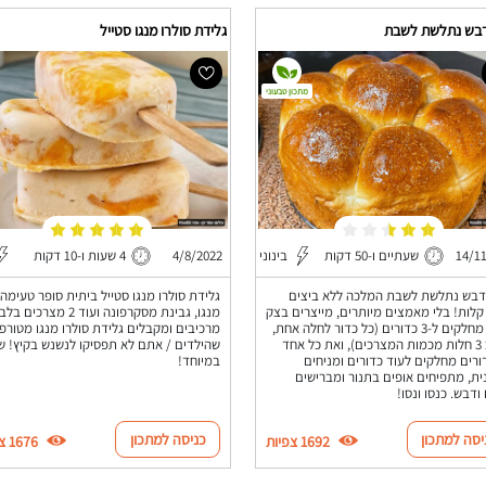
בש נתלשת לשבת
גלידת סולרו מנגו סטייל
מתכון טבעוני
14/1
שעתיים ו-50 דקות
בינוני
4/8/2022
4 שעות ו-10 דקות
דבש נתלשת לשבת המלכה ללא ביצים
גלידת סולרו מנגו סטייל ביתית סופר טעימה
קלות! בלי מאמצים מיותרים, מייצרים בצק
חלק, מחלקים ל-3 כדורים (כל כדור לחלה אחת,
מרכיבים ומקבלים גלידת סולרו מנגו מטורפ
סה"כ 3 חלות מכמות המצרכים), ואת כל אחד
שהילדים / אתם לא תפסיקו לנשנש בקיץ! שו
רים מחלקים לעוד כדורים ומניחים
במיוחד!
ת, מתפיחים אופים בתנור ומברישים
ודבש. כנסו ונסו!
יסה למתכון
כניסה למתכון
1692 צפיות
1676 צפיות