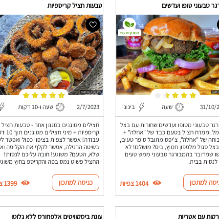
ר טבעוני טופו ועדשים
טבעות חציל קריספיות
מתכון טבעוני
31/10/
שעה
בינוני
2/7/2023
שעה ו-10 דקות
גר טבעוני מטופו ועדשים שחורות עם בצל
חצילים מטוגנים בסגנון אחר - טבעות חציל
ל וממרח חציל בטעם כבד של "אחלה" +
קריספיות + מיני חציל
חה של "אחלה", צ'יפס מתובל סופר טעים,
עבודה! אפשר לצפות בציפוי כפול ואפשר ל
צל סגול מלפפון חמוץ, ביס? מושלם! לא
בשיטה הרגילה, אפשר לקלף את הקליפה וא
ו שמדובר בהמבורגר טבעוני ממש טעים
שלא, הטעם? משוגע! חובה עליכם לנסות!
 לנסות בבית.
החציל פשוט נמס בפה והקריספ בחוץ משוגע
יסה למתכון
כניסה למתכון
1404 צפיות
1399 צפיות
רקות עם אטריות
עוגת ביסקוויטים אלפחורס ללא גלוטן