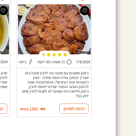
7/8/2024
11 שעות ו-30 דקות
בינוני
/2024
ג'חנון שושנים עם סמנה איך להכין סמנה כמו
מרק י
שצריך וכמובן צורת הגשה אחרת - מעין
להכין
ג'חנוניות שזה רעיון שלי, אינטרפטציה שונה
אטריו
לג'חנון האהוב והמוכר שכדאי לנסות להכין,
שאתם 
ג'חנון תלישה כיפי וטעים! לא לשכוח להכין סחוג
ירוק בצד
כניסה למתכון
כנ
1355 צפיות