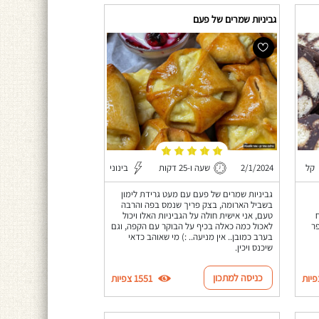
גביניות שמרים של פעם
קל
2/1/2024
שעה ו-25 דקות
בינוני
גביניות שמרים של פעם עם מעט גרידת לימון
בשביל הארומה, בצק פריך שנמס בפה והרבה
טעם, אני אישית חולה על הגביניות האלו ויכול
פר
לאכול כמה כאלה בכיף על הבוקר עם הקפה, וגם
בערב כמובן.. אין מניעה.. :) מי שאוהב כדאי
שיכנס ויכין.
כניסה למתכון
1551 צפיות