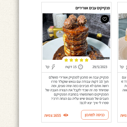
פנקייקים עבים אווריריים
קל
29/5/2023
15 דקות
קל
 עם
פנקייק עבה או מתכון לפנקייק אוורירי מושלם
מנגו, גבינת מסקרפונה ועוד 2 מצרכים בלבד! 4
תוך 10 דקות עבודה עם גנאש שוקולד פררו
ת
רושה אתם לא מבינים כמה שזה טעים, ומה
וה
שמיוחד פה זה שכדי לקבל את הצורה העבה של
הפנקייקים השתמשתי במחבת הפנקייקם
העבים של מגנוס שיש עליה גם הנחה דרכי!
ספרו לי איך יצא לכם!
כניסה למתכון
1655 צפיות