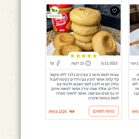
מתכון טבעוני
בינוני
5/11/2023
23 דקות
קל
ת
עוגיות לוטוס פרווה 2 מצרכים בלבד ללא מיקסר
ו לה
קלי קלות אפשר להכין עם הילדים כקינוח לטבול
לחג
בחלב חם או להכין לסוף השבוע ולהנות עם
וה
הילדים, אחלה שעת יצירה אפשר לעשות איתם,
בו
זה גם טעים וגם שווה. אפשר להוסיף ממרח
לוטוס בגומות שיצרנו.
כניסה למתכון
1326 צפיות