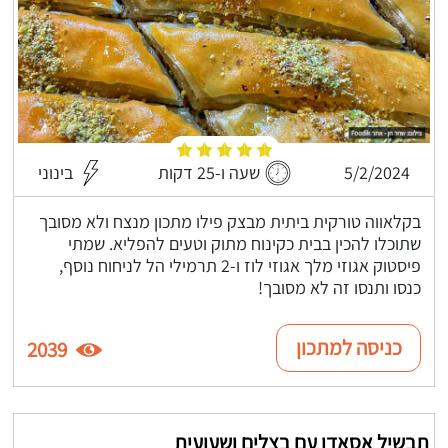
5/2/2024
שעה ו-25 דקות
בינוני
בקלאווה טורקית ביתית מבצק פילו מתכון מנצח ולא מסובך
שתוכלו להכין בבית כקינוח מתוק וטעים להפליא. שמתי
פיסטוק אגוזי מלך אגוזי לוז ו-2 תרמילי הל לניחוח נוסף,
כנסו ותנסו זה לא מסובך!
כניסה למתכון
2039
תבשיל אסאדו עם בצלים ושעועית