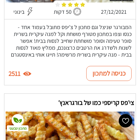
27/12/2021
50 דקות
בינוני
המבורגר שניצל וגם מתכון ל צ'יפס מתובל בעמוד אחד -
כנסו וצפו במתכון מטורף מושחת וקל למנה עיקרית בשרית
סופר טעימה וסופר מושחתת שחייב לנסות בבית! אפשר
לשנות ולשדרג את הרטבים כרצונכם, ממליץ מאוד לנסות
בבית - מנה עיקרית בשרית מרשימה! תייגו אותי באינסטגרם
כניסה למתכון
2511
צי׳פס קריספי כמו של בורגראנץ׳
מתכון טבעוני