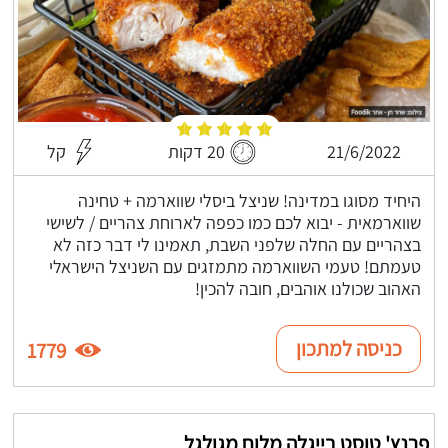
21/6/2022
20 דקות
קל
היחיד מסוגו במדינה! שניצל ביסלי שווארמה + טחינה
שווארמאית - יבוא לכם כמו כפפה לארוחת צהריים / לשישי
בצהריים עם החלה שלפני השבת, תאמינו לי דבר כזה לא
טעמתם! טעמי השווארמה מתמזגים עם השניצל הישראלי
האהוב שכולנו אוהבים, חובה להכין!
כניסה למתכון
1779
פרנץ' טוסט בייגלה מלוח מגולגל