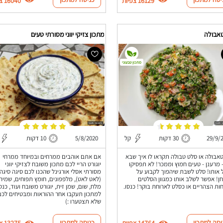
16129 צפיות
16040 צפיות
אבולה
מתכון צזיקי יווני מסורתי טעים
מתכון טבעוני
29/9/
30 דקות
קל
5/8/2020
10 דקות
אבולה או סלט טבולה תקראו לו איך שבא
אם אתם אוהבים ממרחים ובמיוחד ממרחי
 מרענן - טעים חמוץ וממכר! לא תפסיקו
יוגורט הריי לכם מתכון משובח לצזיקי יווני
 אותו! סלט לשבת שיהפוך לקבוע על
מסורתי אסלי אורגינל שהכנו לכם סיגה סיגה
ן! אפשר לשלב אותו כמגוון הסלטים
(לאט לאט), מלפפונים, חומץ תפוחים, שמיר,
ות הצהריים או כסלט לארוחת בוקר! כנסו.
מלח, שום, שמן זית, יוגורט משובח ועוד, כנס
למתכון תעקבו אחר ההוראות ומבטיחים לכם
שלא תצטערו :)
יסה למתכון
כניסה למתכון
14764 צפיות
13275 צפיות