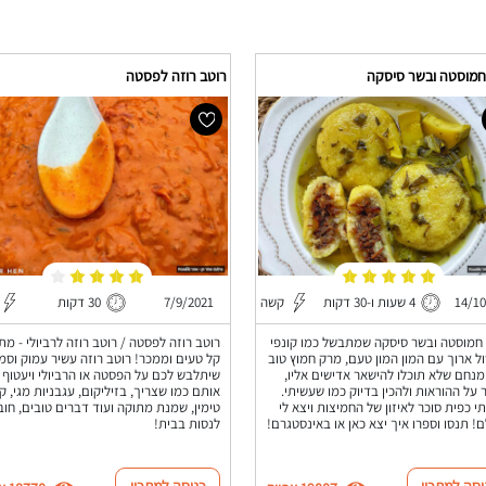
חמוסטה ובשר סיסקה
רוטב רוזה לפסטה
14/10
4 שעות ו-30 דקות
קשה
7/9/2021
30 דקות
חמוסטה ובשר סיסקה שמתבשל כמו קונפי
רוטב רוזה לפסטה / רוטב רוזה לרביולי - מתכ
ל ארוך עם המון המון טעם, מרק חמוץ טוב
קל טעים וממכר! רוטב רוזה עשיר עמוק וסמ
מנחם שלא תוכלו להישאר אדישים אליו,
שיתלבש לכם על הפסטה או הרביולי ויעטוף 
 על ההוראות ולהכין בדיוק כמו שעשיתי.
אותם כמו שצריך, בזיליקום, עגבניות מגי, 
י כפית סוכר לאיזון של החמיצות ויצא לי
טימין, שמנת מתוקה ועוד דברים טובים, חוב
! תנסו וספרו איך יצא כאן או באינסטגרם!
לנסות בבית!
יסה למתכון
כניסה למתכון