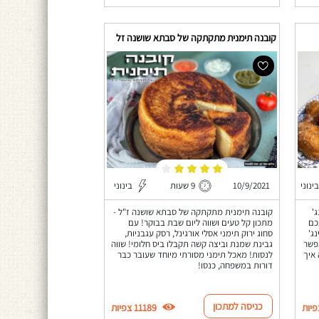
קובנה תימנית מתקתקה של סבתא שושנה זל
בינוני
10/9/2021
9 שעות
בינוני
'
קובנה תימנית מתקתקה של סבתא שושנה ז"ל -
כם
מתכון קל טעים ושווה ליום שבת בבוקר! עם
ג'
סחוג ירוק תימני אסלי אורגינל, רסק עגבניות,
אפשר
גבינת שמנת וביצה קשה תקבלו ביס חלומי! שווה
 איך
לנסות! מאכל תימני מסורתי מיוחד שעובר כבר
דורות במשפחה, כנסו!
כניסה למתכון
11189 צפיות