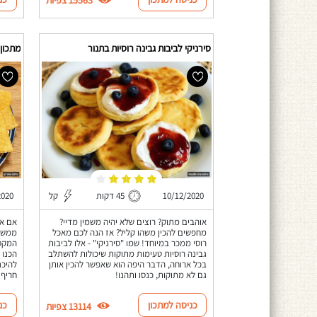
סירניקי לביבות גבינה רוסיות בתנור
מתכון
10/12/2020
45 דקות
קל
2020
אוהבים מתוק? רוצים שלא יהיה משמין מדיי?
אם את
מחפשים להכין משהו קליל? אז הנה לכם מאכל
ממש 
רוסי ממכר במיוחד! שמו "סירניקי" - אלו לביבות
המקסי
גבינה רוסיות טעימות מתוקות שיכולות להשתלב
הכנו 
בכל ארוחה, הדבר היפה הוא שאפשר להכין אותן
להיכנ
גם לא מתוקות, כנסו ותהנו!
חריף 
כניסה למתכון
כנ
13114 צפיות