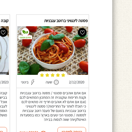
פסטה לינגוויני ברוטב עגבניות
קובה 
מתכון טבעוני
2/12/2020
שעה
בינוני
/2023
אם אתם אוהבים ספגטי / פסטה ברוטב עגבניות
קובה 
וקצת חריפות עוקצנית זה המתכון המתאים לכם
בבישו
(וגם אם אתם לא אוהבים חריף זה מתאים לכם
אוכל 
כי תוכלו לוותר על החריפות)! פסטה לינגוויני
לעבור
ברוטב עגבניות בטעם של פעם! רוטב עגבניות
הוספת
לפסטה / ספגטי הכי טעים בארץ! כמו במסעדות
מושלם
האיטלקיות! שווה לנסות בבית!
כניסה למתכון
כנ