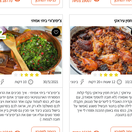
19007 צפיות
18770 צפיות
מין עיראקי
צ'ימיצ'ורי ביתי אמיתי
מתכון
10/
12 שעות ו-20 דקות
בינוני
30/5/2021
10 דקות
עיראקי / תבית חמין עיראקי בקלי קלות
צ'ימיצ'ורי ביתי אמיתי - איך מכינים את הרו
ף ואסאדו (לא חובה להוסיף אסאדו), עם
המסורתי הארגנטינאי כמו שצריך אתם יודעי
סיר הקדירה האובלי 5 ליטרים של מגנוס, תקבלו
אם לא, כנסו לעמוד עקבו אחר ההוראות ויצ
לילה שלם בתנור תבשיל משגע (אפשר על
לכם מושלם! ולא רק זה, אראה לכם בסרטון
), כנסו צפו באופן ההכנה וספרו לי איך
בישול בטבע כיצד אני מכין גם סטייק ביין אד
כם בתגובה.
סופר טעים ועליו אני שם את הצ'ימיצ'ורי ואוכ
חובה לצפות :)
יסה למתכון
כניסה למתכון