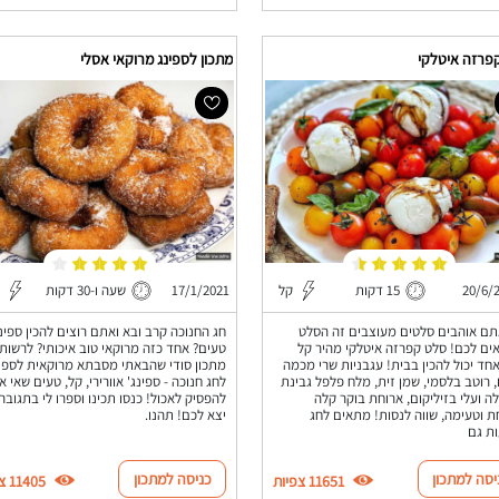
פרזה איטלקי
מתכון לספינג מרוקאי אסלי
20/6/
15 דקות
קל
17/1/2021
שעה ו-30 דקות
ם אוהבים סלטים מעוצבים זה הסלט
חג החנוכה קרב ובא ואתם רוצים להכין ספינג
ם לכם! סלט קפרזה איטלקי מהיר קל
טעים? אחד כזה מרוקאי טוב איכותי? לרשות
חד יכול להכין בבית! עגבניות שרי מכמה
מתכון סודי שהבאתי מסבתא מרוקאית לספינ
, רוטב בלסמי, שמן זית, מלח פלפל גבינת
לחג חנוכה - ספינג' אוורירי, קל, טעים שאי 
ה ועלי בזיליקום, ארוחת בוקר קלה
להפסיק לאכול! כנסו תכינו וספרו לי בתגובה
 וטעימה, שווה לנסות! מתאים לחג
יצא לכם! תהנו.
ת גם
יסה למתכון
כניסה למתכון
11651 צפיות
11405 צפיות