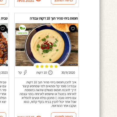
20151 צפיות
חומוס ביתי מהיר תוך 10 דקות עבודה
טבית ח
מתכון טבעוני
30/9/2020
10 דקות
קל
2/2023
איך להכין חומוס ביתי מהיר תוך 10 דקות
טבית 
עבודה! סופר קל ומתאים למי שמחפש קיצור
עם עו
דרך להכנת חומוס מושלם שיהווה כתוספת
לארוחה במנגל או שישמש לארוחה בפני עצמה
אחרי 
עם פיתה טובה :) מתכון נפלא וטעים להפליא
הפלטה
שכל אחד יכול להכין בבית בקלי קלות, כנסו
יצא ל
ועקבו אחר ההוראות.
כניסה למתכון
כנ