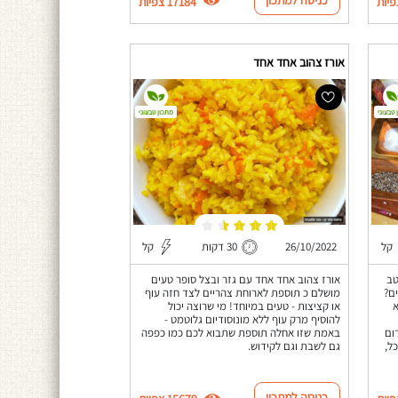
17184 צפיות
אורז צהוב אחד אחד
 טבעוני
מתכון טבעוני
קל
26/10/2022
30 דקות
קל
טב
אורז צהוב אחד אחד עם גזר ובצל סופר טעים
ם?
מושלם כ תוספת לארוחת צהריים לצד חזה עוף
א
או קציצות - טעים במיוחד! מי שרוצה יכול
להוסיף מרק עוף ללא מונוסודיום גלוטמט -
ום
באמת שזו אחלה תוספת שתבוא לכם כמו כפפה
ל,
גם לשבת וגם לקידוש.
כניסה למתכון