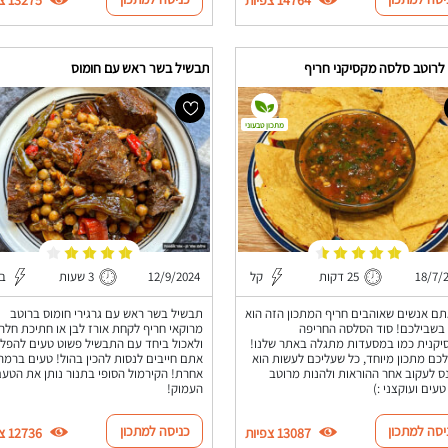
 לרוטב סלסה מקסיקני חריף
תבשיל בשר ראש עם חומוס
מתכון טבעוני
18/7/
25 דקות
קל
12/9/2024
3 שעות
בי
ם אנשים שאוהבים חריף המתכון הזה הוא
תבשיל בשר ראש עם גרגירי חומוס ברוטב
בשבילכם! סוד הסלסה החריפה
מרוקאי חריף לקחת אורז לבן או חתיכת חלה
קנית כמו במסעדות מתגלה באתר שלנו!
ולאכול ביחד עם התבשיל פשוט טעים להפלי
לכם מתכון מיוחד, כל שעליכם לעשות הוא
אתם חייבים לנסות להכין בהול! טעים ברמה
ס לעקוב אחר ההוראות ולהנות מרוטב
אחרת! הקירמול הסופי בתנור נותן את הטע
טעים ועוקצני :)
העמוק!
יסה למתכון
כניסה למתכון
13087 צפיות
12736 צפיות