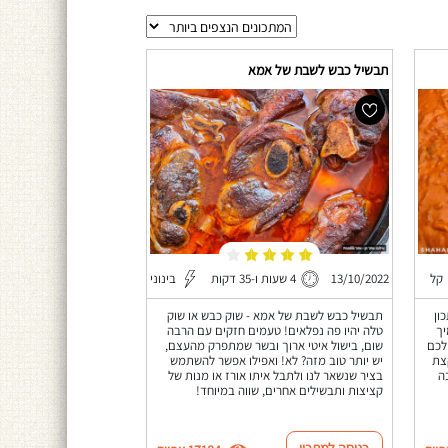
תבשיל כבש לשבת של אמא
קל
13/10/2022
4 שעות ו-35 דקות
בינוני
ון
תבשיל כבש לשבת של אמא - שוק כבש או שוק
יך
טלה יהיו פה נפלאים! טעמים חזקים עם הרבה
לכם
שום, בישול איטי ארוך ובשר שמתפרק מהעצם,
קצת
יש יותר טוב מזה? לא! ואפילו אפשר להשתמש
ה
בציר שנשאר לנו ולתבל איתו אורז או מנות של
קציצות ותבשילים אחרים, שווה במיוחד!
כניסה למתכון