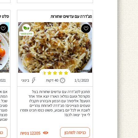
מג'דרה עם עדשים שחורות
סלט ק
מתכון טבעוני
1/1/2023
40 דקות
בינוני
2021
מתכון למג'דרה עם עדשים שחורות בצל
אם את
מקורמל וטעם נפלא! האורז יוצא אחד אחד
המתאי
הטעם? אליפות! עם הכמון והבהרט תקבלו
שכל א
טעמים מצויינים! מג'דרה לארוחת צהריים
סוגים
לשבת או לכל יום בשבוע, פשוט כנסו תכינו וספרו
מוצרל
לי איך יצאה לכם!
מנצחת
שבועו
כניסה למתכון
כנ
12205 צפיות