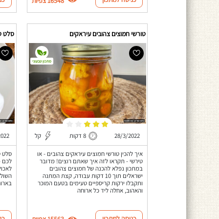
16548 צפיות
טורשי חמוצים צהובים עיראקים
סלט ט
מתכון טבעוני
28/3/2022
8 דקות
קל
2022
איך להכין טורשי חמוצים עיראקים צהובים - או
סלט ט
טירשי - תקראו לזה איך שאתם רוצים! מדובר
לכם -
במתכון נפלא להכנה של חמוצים צהובים
לאכול
ישראלים תוך 10 דקות עבודה, קצת המתנה
השולח
ותקבלו ירקות קריספיים טעימים בטעם המוכר
בארוח
והאהוב, אחלה ליד כל ארוחה
כניסה למתכון
כנ
15563 צפיות