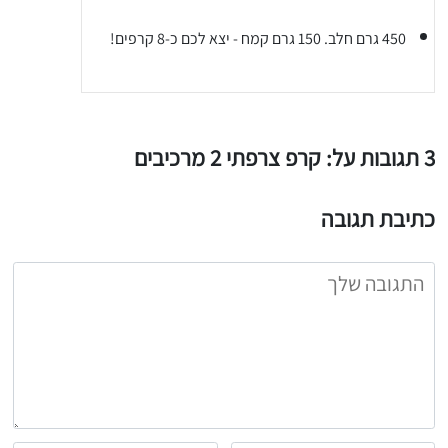
יגו אותי באינסטגרם
450 גרם חלב. 150 גרם קמח - יצא לכם כ-8 קרפים!
הכנתם מתכון שלי? חפשו "Shahar_Hen_Hayokra" באינסטגרם עקבו אחריי עוד היום ותעלו את המתכון שהכנתם לסטורי ואני
3 תגובות על: קרפ צרפתי 2 מרכיבים
כתיבת תגובה