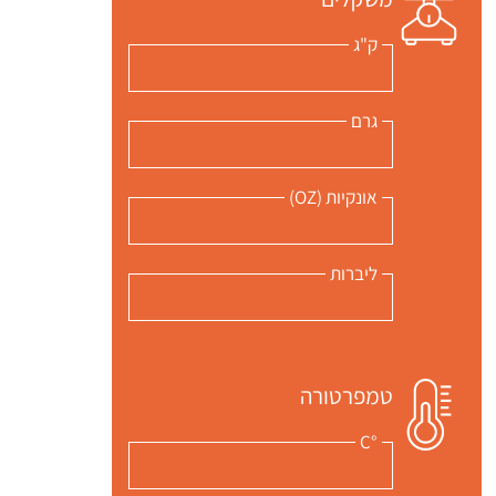
ק"ג
גרם
אונקיות (OZ)
ליברות
טמפרטורה
°C