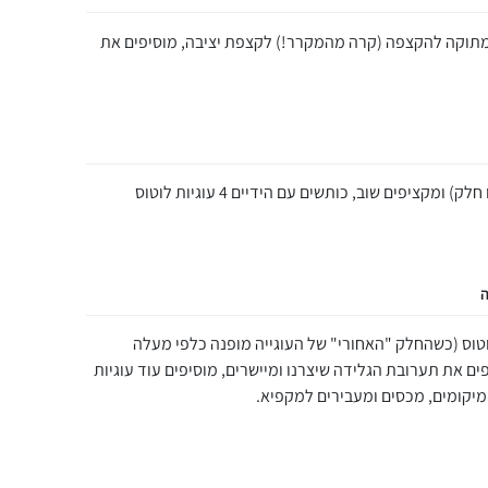
מתוקה להקצפה (קרה מהמקרר!) לקצפת יציבה, מוסיפים את
מוסיפים 4 כפות ממרח לוטוס קראנצ'י (או חלק) ומקציפים שוב, כותשים עם הידיים 4 עוגיות לוטוס
ה
ית אינגליש קייק 7 עוגיות לוטוס (כשהחלק "האחורי" של העוגייה מופנה כלפי מעלה
טה). מוסיפים את תערובת הגלידה שיצרנו ומיישרים, מוסיפים עוד עוגיות
יקומים, מכסים ומעבירים למקפיא.