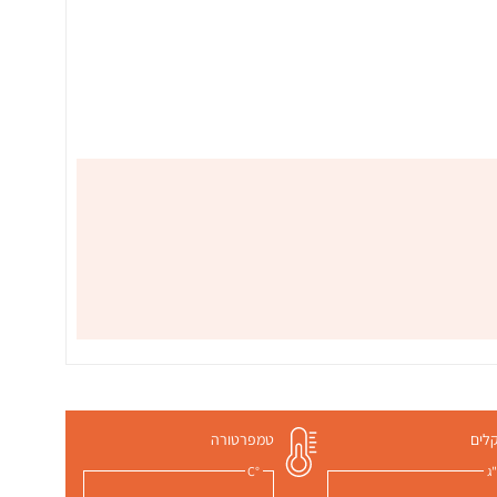
לים
טמפרטורה
ג
°C