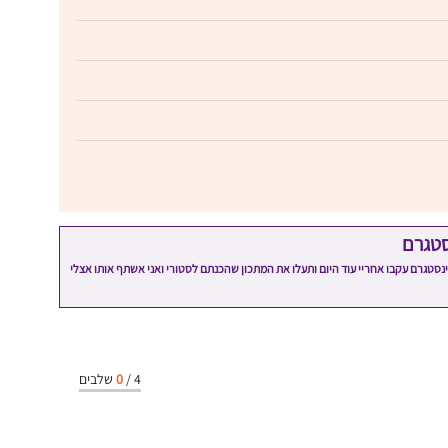
סטגרם
מתכון שלי? חפשו "Shahar_Hen_Hayokra" באינסטגרם עקבו אחריי עוד היום ותעלו את המתכון שהכנתם לסטורי ואני אשתף אותו אצלי
4
/
0
שלבים