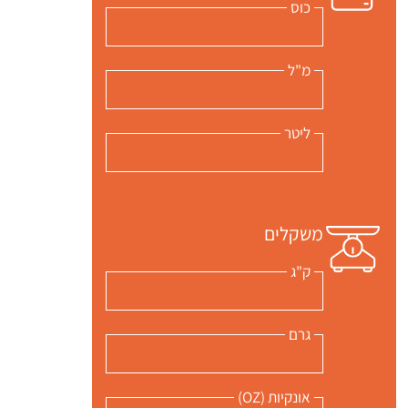
כוס
מ"ל
ליטר
משקלים
ק"ג
גרם
אונקיות (OZ)