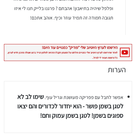
ופלפל שיהיה בתיאבון! אהבתם ? פרגנו בלייק תנו לי איזו
תגובה חמודה זה תמיד עוזר וכיף. אוהב אתכם!
יגו אותי באינסטגרם
הכנתם מתכון שלי? חפשו "Shahar_Hen_Hayokra" באינסטגרם עקבו אחריי עוד היום ותעלו את המתכון שהכנתם לסטורי ואני
הערות
שימו לב לא
אפשר לתבל עם פפריקה מעושנת וגריל עוף.
לטגן בשמן פושר - הוא יחדור לכדורים והם יצאו
ספוגים בשמן! לטגן בשמן עמוק וחם!