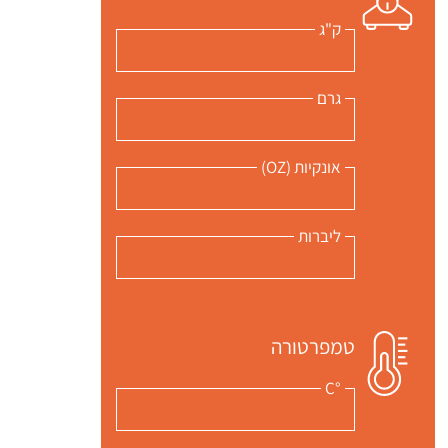
ק"ג
 שלי "פודיק" כמנויים עוד היום!
י כמנויים ותלחצו על הפעמון תקבלו התראה לטלפון הנייד ברגע שעולה מתכון חדש לערוץ,
גרם
אונקיות (OZ)
ליברות
טמפרטורה
°C