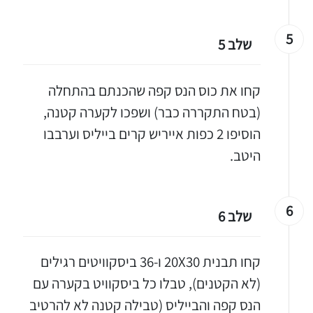
יגו אותי באינסטגרם
5
שלב 5
הכנתם מתכון שלי? חפשו "Shahar_Hen_Hayokra" באינסטגרם עקבו אחריי עוד היום ותעלו את המתכון שהכנתם לסטורי ואני
קחו את כוס הנס קפה שהכנתם בהתחלה
(בטח התקררה כבר) ושפכו לקערה קטנה,
הוסיפו 2 כפות אייריש קרים בייליס וערבבו
היטב.
6
שלב 6
קחו תבנית 20X30 ו-36 ביסקוויטים רגילים
(לא הקטנים), טבלו כל ביסקוויט בקערה עם
הנס קפה והבייליס (טבילה קטנה לא להרטיב