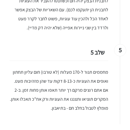
לתבנית הבצק יהיה חם וכשתנסו להעביר את העוגיות
לתבנית הן יתעקמו לכם). עם השאריות של הבצק אפשר
לאחד הכל ולהכין עוד עוגיות, פשוט לחבר לקרר מעט
ולרדד בין שני ניירות אפייה (שלא יהיה דק מדיי).
5
שלב 5
מחממים תנור ל-170 מעלות (לא טורבו) חום עליון תחתון
ואופים את העוגיות כ-8-13 דקות עד שהן מזהיבות מעט.
אם אתם רוצים מרקם רך יותר תאפו אותן פחות זמן. ב-2
המקרים תוציאו ותצננו את העוגיות ורק אח"כ תאכלו אותן.
מומלץ לטבול בחלב חם - בתיאבון.