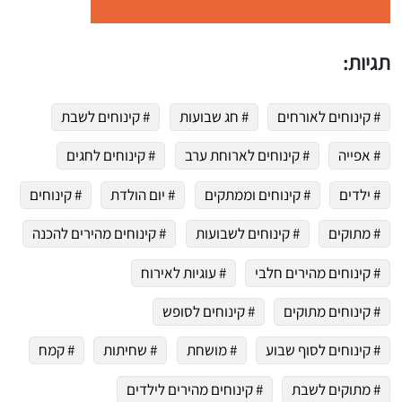
תגיות:
# קינוחים לאורחים
# חג שבועות
# קינוחים לשבת
# אפייה
# קינוחים לארוחת ערב
# קינוחים לחגים
# ילדים
# קינוחים וממתקים
# יום הולדת
# קינוחים
# מתוקים
# קינוחים לשבועות
# קינוחים מהירים להכנה
# קינוחים מהירים חלבי
# עוגיות לאירוח
# קינוחים מתוקים
# קינוחים לסופש
# קינוחים לסוף שבוע
# מושחת
# שחיתות
# קמח
 שלי "פודיק" כמנויים עוד היום!
# מתוקים לשבת
# קינוחים מהירים לילדים
י כמנויים ותלחצו על הפעמון תקבלו התראה לטלפון הנייד ברגע שעולה מתכון חדש לערוץ,