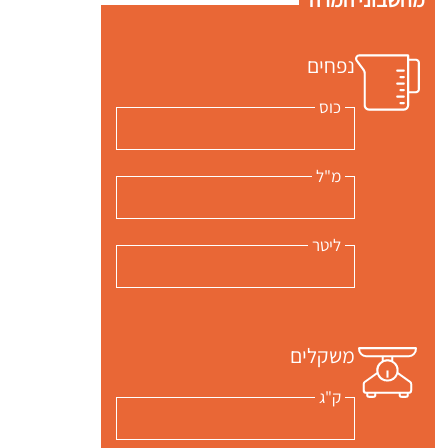
נפחים
כוס
מ"ל
ליטר
משקלים
ק"ג