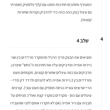
המצורף וחותכים חתיכות ממנו עם קלף פלסטיק (שמרתי
גם עיגול בצק כהה כהה כדי להדביק נקודות שחורות
קטנות).
יגו אותי באינסטגרם
4
שלב 4
הכנתם מתכון שלי? חפשו "Shahar_Hen_Hayokra" באינסטגרם עקבו אחריי עוד היום ותעלו את המתכון שהכנתם לסטורי ואני
מוציאים את הבצק פריך הרגיל מהמקרר מרדדים בין שני
ניירות אפייה ומדביקים עליו את חתיכות ה"נחש" שיצרנו,
מדביקים גם כמה עיגלים שחורים קטנים, מקמחים מעט
ומרדדים בין 2 ניירות אפייה (לא להגזים ולרדד דק מדיי -
הריי שרוצים עוגייה נגיסה מספיק עם מעט עובי). קורצים
עיגולים עם כוס - מקררים במקרר קצת ואח"כ מניחים על
תבנית עם נייר אפייה (אם לא תקררו אותם לפני שתעבירו