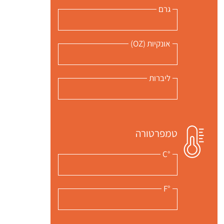
גרם
אונקיות (OZ)
ליברות
טמפרטורה
°C
°F