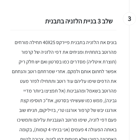
3
שלב 3 בניית הלזניה בתבנית
בונים את הלזניה בתבנית פיירקס 40X25 תחילה מורחים
מהרוטב בתחתית ומניחים את דפי הלזניה של קרפור
(תוצרת איטליה) מסדרים כמו בסרטון ואם יש חלק ריק
אפשר לחתום אותם ולמקם. אחרי שמרחתם רוטב והנחתם
את הדפים שימו עליהם עוד רוטב ותתחילו לפזר מעט
מהרוטב בשאמל ומהגבינות (אל תפציצו ביותר מדיי
גבינה), ממש כמו שעשיתי בסרטון, אח"כ תוסיפו קצת
אורגנו יבש של קרפור אורגנו טרי, בזיליקום, תניחו שוב
פעם דפי לזניה, שימו מרוטב העגבניות עליהם ותמשיכו
באותה הפעולה 4 פעמים (אני בניתי 4 קומות), בקומה
האחרונה כמובן שלא מניחים דפי לזניה, צריכה להיות