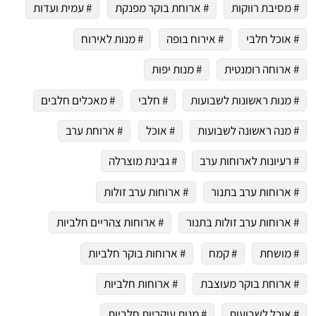
# מסיבת רווקות
# ארוחת בוקר מפנקת
# עמית ועדות
# אוכל חלבי
# אירוח בופה
# מנות לאירוח
# ארוחה רומנטית
# מנות יפות
# מנות ראשונות לשבועות
# חלבי
# מאכלים חלבים
 שלי "פודיק" כמנויים עוד היום!
י כמנויים ותלחצו על הפעמון תקבלו התראה לטלפון הנייד ברגע שעולה מתכון חדש לערוץ,
# מנה ראשונה לשבועות
# אוכל
# ארוחת ערב
# רעיונות לארוחות ערב
# גבינת מוצרלה
# ארוחות ערב בתנור
# ארוחות ערב זולות
# ארוחות ערב זולות בתנור
# ארוחות צהריים חלביות
# מושחת
# קמח
# ארוחות בוקר חלביות
# ארוחת בוקר מעוצבת
# ארוחות חלביות
# אוכל לשבועות
# מנות עיקריות חלביות