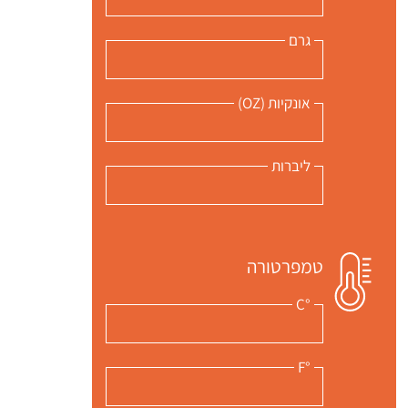
גרם
אונקיות (OZ)
ליברות
טמפרטורה
°C
°F