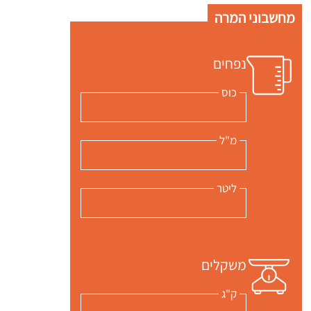
מחשבוני המרה
נפחים
כוס
מ"ל
ליטר
משקלים
ק"ג