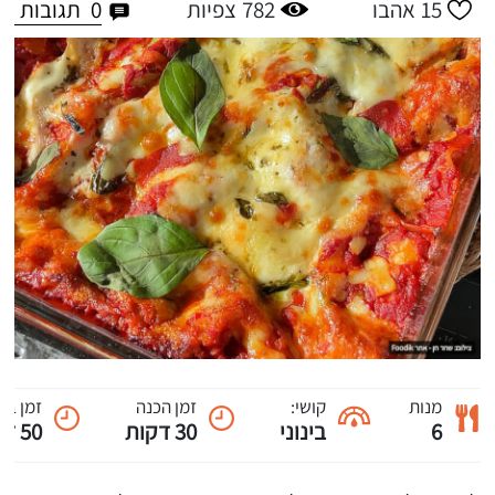
0
תגובות
15
אהבו
782
צפיות
מנות
קושי:
זמן הכנה
זמן בי
6
בינוני
30 דקות
50 דקות