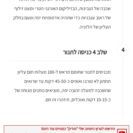
שכבה של הגבינות, הבזיליקום האורגני הטרי ומעט זילוף
של רוטב עגבניות כדי שתהיה אדמומיות יפה וטעם בחלק
העליון של הלזניה.
4
שלב 4 כניסה לתנור
מכניסים לתנור שחומם מראש ל-180 מעלות חום עליון
תחתון לא טורבו ואופים כ-45-50 דקות עד שרואים
שהשכבה למעלה זהובה יפה, מוציאים נותנים מנוחה של
כ-10-15 דקות ואוכלים, תיזהרו זה חם.
יגו אותי באינסטגרם
הכנתם מתכון שלי? חפשו "Shahar_Hen_Hayokra" באינסטגרם עקבו אחריי עוד היום ותעלו את המתכון שהכנתם לסטורי ואני