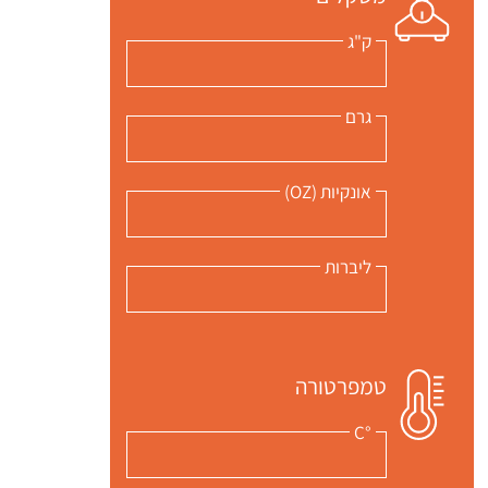
ק"ג
גרם
אונקיות (OZ)
ליברות
טמפרטורה
°C