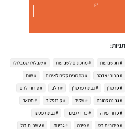
°F
תגיות:
# חג שבועות
# מתכונים לשבועות
# יאבלולו שמבלולו
# תפוחי אדמה
# מתכונים קלים לאירוח
# שום
# פרמז'ן
# גבינת פרמז'ן
# חלב
# פירורי לחם
# גבינה צהובה
# שמיר
# קורנפלור
# חמאה
# כדורי פירה
# כדורי גבינה
# גבינת פסטו
# פירורי תירס
# פירה
# גבינות
# עשבי תיבול