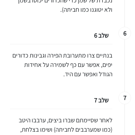
נכבדת של שמן כדי שהכדורים יכוסו בשמן
ולא יטוגנו כמו חביתה).
יגו אותי באינסטגרם
6
שלב 6
הכנתם מתכון שלי? חפשו "Shahar_Hen_Hayokra" באינסטגרם עקבו אחריי עוד היום ותעלו את המתכון שהכנתם לסטורי ואני
בנתיים צרו מתערובת הפירה וגבינות כדורים
יפים, אפשר עם כף לשמירה על אחידות
הגודל ואפשר עם היד.
7
שלב 7
לאחר שסיימתם שברו ביצים, ערבבו היטב
(כמו שמערבבים לחביתה) ושימו בצלחת,