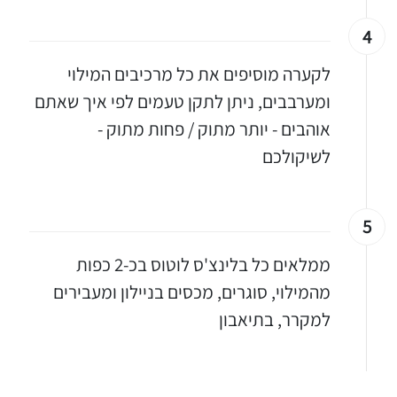
4
לקערה מוסיפים את כל מרכיבים המילוי
ומערבבים, ניתן לתקן טעמים לפי איך שאתם
אוהבים - יותר מתוק / פחות מתוק -
לשיקולכם
5
ממלאים כל בלינצ'ס לוטוס בכ-2 כפות
מהמילוי, סוגרים, מכסים בניילון ומעבירים
למקרר, בתיאבון
יגו אותי באינסטגרם
הכנתם מתכון שלי? חפשו "Shahar_Hen_Hayokra" באינסטגרם עקבו אחריי עוד היום ותעלו את המתכון שהכנתם לסטורי ואני