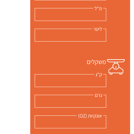
מ"ל
ליטר
 שלי "פודיק" כמנויים עוד היום!
י כמנויים ותלחצו על הפעמון תקבלו התראה לטלפון הנייד ברגע שעולה מתכון חדש לערוץ,
משקלים
ק"ג
גרם
אונקיות (OZ)