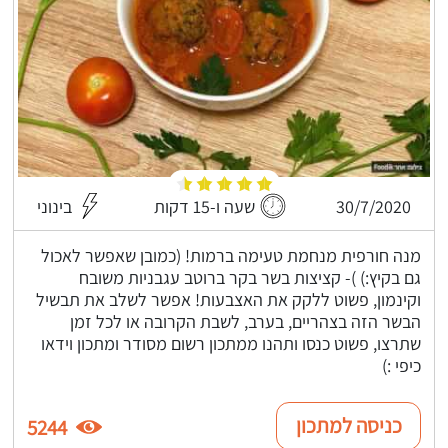
30/7/2020
שעה ו-15 דקות
בינוני
מנה חורפית מנחמת טעימה ברמות! (כמובן שאפשר לאכול
גם בקיץ:) )- קציצות בשר בקר ברוטב עגבניות משובח
וקינמון, פשוט ללקק את האצבעות! אפשר לשלב את תבשיל
הבשר הזה בצהריים, בערב, לשבת הקרובה או לכל זמן
שתרצו, פשוט כנסו ותהנו ממתכון רשום מסודר ומתכון וידאו
כיפי :)
כניסה למתכון
5244