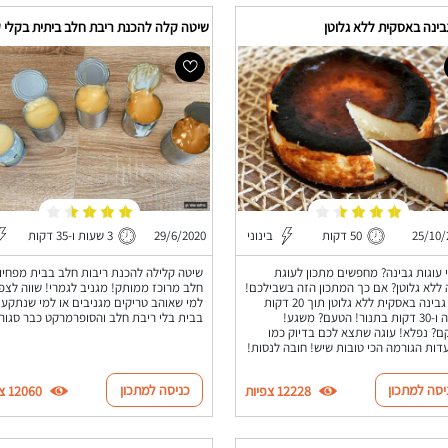
בינה באסקית ללא גלוטן
שיטה קלה להכנת ריבת חלב ביתית בקלי 
25/10/
50 דקות
בינוני
29/6/2020
3 שעות ו-35 דקות
 עוגות גבינה? מחפשים מתכון לעוגת
שיטה קלילה להכנת ריבות חלב בבית מפחיו
 ללא גלוטן? אם כך המתכון הזה בשבילכם!
חלב מרוכז ממותק! מגניב לגמרי! שווה לצפ
עוגת גבינה באסקית ללא גלוטן תוך 20 דקות
למי שאוהב טריקים מגניבים או למי שנתקע
עבודה ו-30 דקות בתנור! הטעם? משגע!
בבית בלי ריבת חלב והסופרמרקט כבר סגור.
? נפלא! עוגה שתצא לכם בדיוק כמו
ות הגורמה הכי טובות שיש! חובה לנסות!
יסה למתכון
כניסה למתכון
12228 צפיות
12060 צפיות