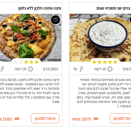
צזיקי יווני מסורתי טעים
פיצה טחינה חלבון ללא גלוטן
5/8/
10 דקות
קל
3/11/2022
20 דקות
ם אוהבים ממרחים ובמיוחד ממרחי
פיצה טחינה חלבון ללא גלוט
ט הריי לכם מתכון משובח לצזיקי יווני
לכל הפיצה עם התוספות - טעים משוגע ללא
י אסלי אורגינל שהכנו לכם סיגה סיגה
פחמימה נדיר ושווה למי שמתאמן בחדר כוש
לאט), מלפפונים, חומץ תפוחים, שמיר,
ורוצה לאכול יותר בריא מהרגיל! נכון שיש פה
שום, שמן זית, יוגורט משובח ועוד, כנסו
סה"כ עם התוספות כ-775 קלוריות אבל 
ן תעקבו אחר ההוראות ומבטיחים לכם
שווה!
צטערו :)
יסה למתכון
כניסה למתכון
13275 צפיות
13192 צפיות