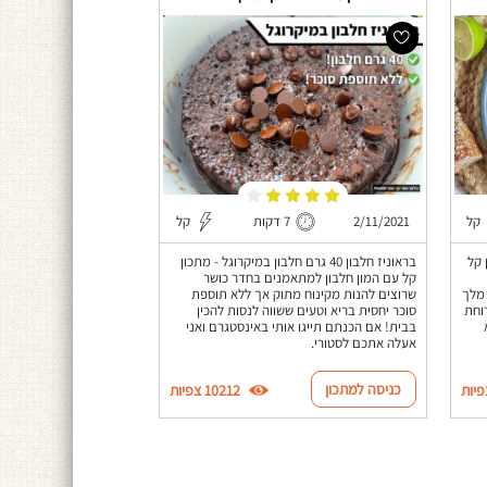
קל
2/11/2021
7 דקות
קל
 קל
בראוניז חלבון 40 גרם חלבון במיקרוגל - מתכון
קל עם המון חלבון למתאמנים בחדר כושר
 מלך
שרוצים להנות מקינוח מתוק אך ללא תוספת
וחת
סוכר יחסית בריא וטעים ששווה לנסות להכין
בבית! אם הכנתם תייגו אותי באינסטגרם ואני
אעלה אתכם לסטורי.
כניסה למתכון
10212 צפיות