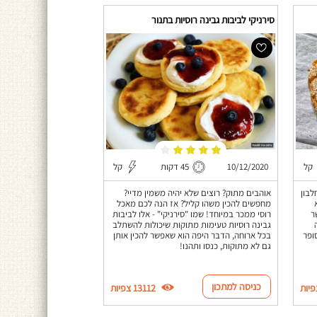
סירניקי לביבות גבינה רוסיות בתנור
קל
10/12/2020
45 דקות
קל
ן כ-60-65 גרם חלבון
אוהבים מתוק? רוצים שלא יהיה משמין מדיי?
מחפשים להכין משהו קליל? אז הנה לכם מאכל
ר
רוסי ממכר במיוחד! שמו "סירניקי" - אלו לביבות
גבינה רוסיות טעימות מתוקות שיכולות להשתלב
זה סופר
בכל ארוחה, הדבר היפה הוא שאפשר להכין אותן
גם לא מתוקות, כנסו ותהנו!
כניסה למתכון
13112 צפיות