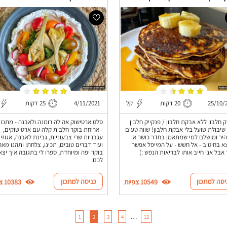
25/10/
20 דקות
קל
4/11/2021
25 דקות
ק חלבון ללא אבקת חלבון / פנקייק חלבון
סלט ארטישוק אה לה רומנה ולאבנה - מתכון
שיבולת שועל בלי אבקת חלבון! שווה טעים
- ארוחת בוקר חלבית קלה עם ארטישוקים,
יר ומושלם למי שמתאמן בחדר כושר או
עגבניות שרי צבעוניות, גבינת לאבנה, אגוזי
 בחיטוב - אל חשש - על המייפל אפשר
ועוד דברים טובים, תכינו, צלחתו ותהנו מאר
 אבל אני חייב אותו לבריאות הנפש :)
בוקר יפה ומיוחדת, ספרו לי בתגובה איך יצא
לכם
יסה למתכון
כניסה למתכון
10549 צפיות
10383 צפיות
…
1
2
3
4
12