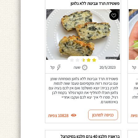
פשטידת תרד וגבינות ללא גלוטן
קל
20/5/2023
שעה
קל
פשטידת תרד וגבינות ללא גלוטן מופחתת שומן
ש
עם גבינות רזות ומקסימום טעם! שווה לנסות
את
להכין בבית! יוצא מושלם! ואם אין לכם בעיה עם
גלוטן תוכלו להחליף את הקורנפלור בקמח לבן
קבל אחלה
רגיל, ספרו לי איך יצא לכם ועקבו אחריי
באינסטגרם.
כניסה למתכון
10828 צפיות
בראוניז חלבון 40 גרם חלבון במיקרוגל