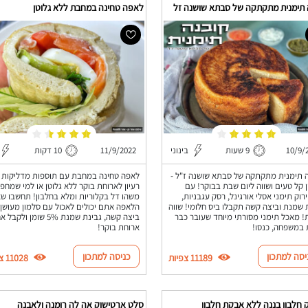
 תימנית מתקתקה של סבתא שושנה זל
לאפה טחינה במחבת ללא גלוטן
10/9/
9 שעות
בינוני
11/9/2022
10 דקות
 תימנית מתקתקה של סבתא שושנה ז"ל -
לאפה טחינה במחבת עם תוספות מדליקות -
 קל טעים ושווה ליום שבת בבוקר! עם
רעיון לארוחת בוקר ללא גלוטן או למי שמחפ
ירוק תימני אסלי אורגינל, רסק עגבניות,
משהו דל בקלוריות ומלא בחלבון! תחשבו ש
 שמנת וביצה קשה תקבלו ביס חלומי! שווה
הלאפה אתם יכולים לאכול עם סלמון מעושן,
! מאכל תימני מסורתי מיוחד שעובר כבר
ביצה קשה, גבינת שמנת 5% שומן ול
 במשפחה, כנסו!
ארוחת בוקר!
יסה למתכון
כניסה למתכון
11189 צפיות
11028 צפיות
 חלבון בננה ללא אבקת חלבון
סלט ארטישוק אה לה רומנה ולאבנה