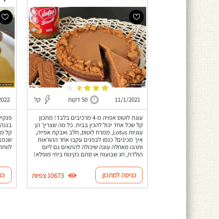
11/1/2021
50 דקות
קל
2022
עוגת לוטוס אפויה מ-4 מרכיבים בלבד! מתכון
פנקיי
קל שכל אחד יכול להכין בבית. כל מה שצריך הן
בננה 
עוגיות Lotus, ממרח לוטוס, חלב ואבקת אפייה,
קל מה
איך מכינים? כנסו לבפנים עקבו אחר ההוראות
שנמצא
ותהנו מאחלה עוגה שיכולה להתאים גם ליום
לוותר
הולדת, חג שבועות או סתם כקינוח ביתי מופלא!
כניסה למתכון
כנ
10673 צפיות