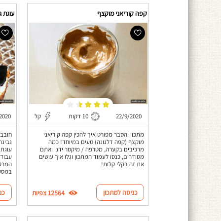
קפה קוריאני מוקצף
עוגת ג
22/9/2020
10 דקות
קל
2020
מתכון והסבר מפורט איך להכין קפה קוריאני
חובבי
מוקצף (קפה דלגונה) טעים במיוחד! כמה
גבינה
מרכיבים בקערה, מטרפה / מיקסר ידני ואתם
מסודרים, כנסו לעמוד המתכון וגלו איך עושים
את זה בקלי קלות!
המרקם
במסעד
כניסה למתכון
כנ
12564 צפיות