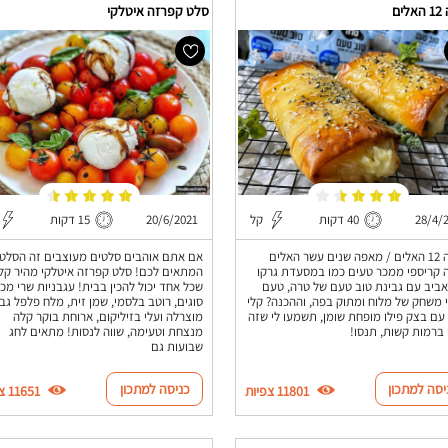
ים
סלט קפרזה איטלקי
28/4/
40 דקות
קל
20/6/2021
15 דקות
מאפה 12 האלים / מאפה שנים עשר האלים
אם אתם אוהבים סלטים מעוצבים זה הסלט
קריספי ממכר טעים כמו במסעדת גרקו
המתאים לכם! סלט קפרזה איטלקי מהיר קל
ביב עם גבינת טוב טעם של טרה, טעם
שכל אחד יכול להכין בבית! עגבניות שרי מכ
 משחק של מלוח ומתוק בפה, וההכנה? קלי
סוגים, רוטב בלסמי, שמן זית, מלח פלפל גב
עם בצק פילו מופחת שומן, תשמעו לי שזה
מוצרלה ועלי בזיליקום, ארוחת בוקר קלה
ברמות קשות, תנסו!
מנצחת וטעימה, שווה לנסות! מתאים לחג
שבועות גם
יסה למתכון
כניסה למתכון
11801 צפיות
11651 צפיות