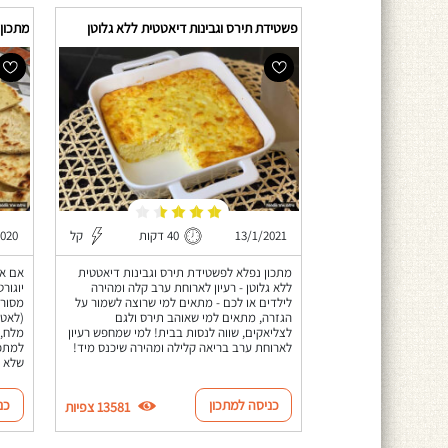
פשטידת תירס וגבינות דיאטטית ללא גלוטן
מתכון 
13/1/2021
40 דקות
קל
2020
מתכון נפלא לפשטידת תירס וגבינות דיאטטית
אם את
ללא גלוטן - רעיון לארוחת ערב קלה ומהירה
יוגור
לילדים או לכם - מתאים למי שרוצה לשמור על
מסורת
הגזרה, מתאים למי שאוהב תירס ולגם
(לאט 
לצליאקים, שווה לנסות בבית! למי שמחפש רעיון
מלח, 
לארוחת ערב בריאה קלילה ומהירה שיכנס מיד!
למתכו
שלא ת
כניסה למתכון
כנ
13581 צפיות