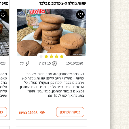
עוגיות נוטלה מ-2 מרכיבים בלבד
מאפה 12 האל
15/10/2020
15 דקות
קל
2023
וואו כמה שהמתכון הזה מתאים למי שאוהב
עוגיות + נוטלה + חיים קלים! עוגיות נוטלה מ-2
מאפה 
מרכיבים בלבד! קמח לבן ושוקולד נוטלה, כל
בתל א
הכמויות והסבר קצר על איך מכינים את המתכון
חלומי
נמצאים בעמוד המתכון, כנסו עכשיו וספרו
קלות 
בתגובה איך יצא לכם! תהנו!
טעים 
כניסה למתכון
כנ
11998 צפיות