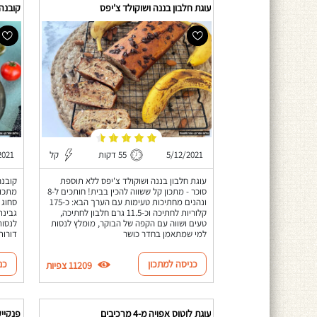
עוגת חלבון בננה ושוקולד צ'יפס
קובנה
5/12/2021
55 דקות
קל
2021
עוגת חלבון בננה ושוקולד צ'יפס ללא תוספת
קובנה
סוכר - מתכון קל ששווה להכין בבית! חותכים ל-8
מתכון
ונהנים מחתיכות טעימות עם הערך הבא: כ-175
סחוג 
קלוריות לחתיכה וכ-11.5 גרם חלבון לחתיכה,
גבינת
טעים ושווה עם הקפה של הבוקר, מומלץ לנסות
לנסות
למי שמתאמן בחדר כושר
דורות
כניסה למתכון
כנ
11209 צפיות
עוגת לוטוס אפויה מ-4 מרכיבים
פנקייק