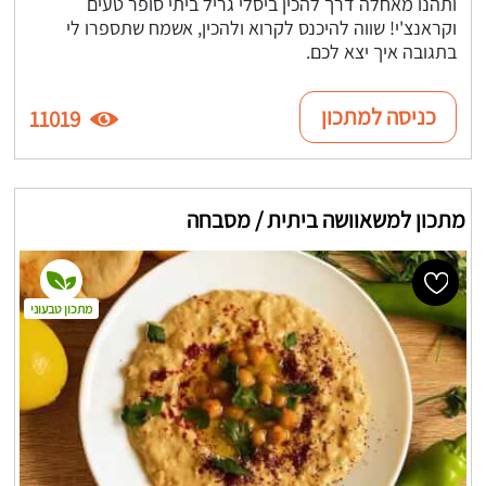
ותהנו מאחלה דרך להכין ביסלי גריל ביתי סופר טעים
וקראנצ'י! שווה להיכנס לקרוא ולהכין, אשמח שתספרו לי
בתגובה איך יצא לכם.
כניסה למתכון
11019
מתכון למשאוושה ביתית / מסבחה
מתכון טבעוני