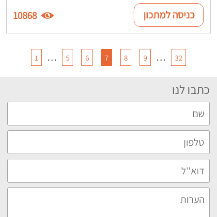
כניסה למתכון
10868
…
…
1
5
6
7
8
9
32
כתבו לנו