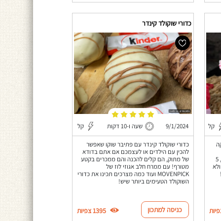
כדורי שוקולד קינדר
קל
9/1/2024
שעה ו-10 דקות
קל
ה
כדורי שוקולד קינדר עם פתיבר שוקו שאפשר
להכין עם הילדים או לעצמכם אם אתם בדודא
חייבים להכין עם הילדים בבית! שווה לנסות, 5
של מתוק, הם קלים להכנה והם ממכרים בקטע
 ולא
מטורף! עם ממרח חלב אגוזי לוז של
MOVENPICK ועוד כמה מצרכים תכינו את כדורי
השוקולד הטעימים ביותר שיש!
כניסה למתכון
1395 צפיות