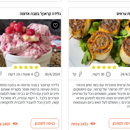
ת עראיס
גלידה קראנץ' במבה אדומה
24/4/
30 דקות
קל
30/6/2024
4 שעות ו-10 דקות
ות עראיס ממכרות עם בשר טחון איכותי
גלידה קראנץ' במבה אדומה או במבה מתוק
ית "לה מרשה" של קרפור, עם פיסטוקים
ביתית טעימה ברמות וסופר מקורית שאתם
ם ותיבול משגע, משטחים הכל על טורטייה
ים חותכים ומפה תיכנסו למתכון ותראו
מצרכים בלבד, 5 דקות עבודה, לא מסורבל
כינים :) מושלם לעל האש ביום העצמאות
קשה, להכין הכל להעביר לתבנית ולהקפאה!
י!
יסה למתכון
כניסה למתכון
1431 צפיות
1405 צפיות