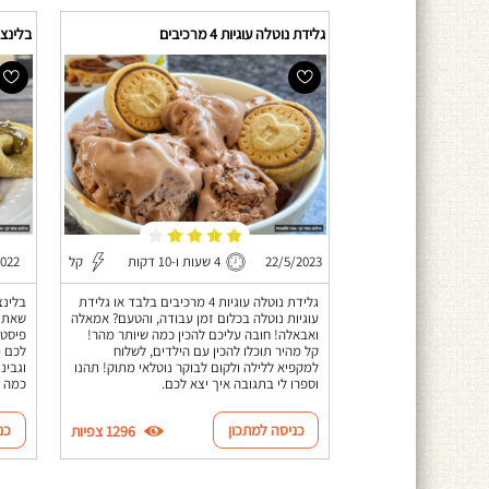
גלידת נוטלה עוגיות 4 מרכיבים
בלינצ
22/5/2023
4 שעות ו-10 דקות
קל
2022
גלידת נוטלה עוגיות 4 מרכיבים בלבד או גלידת
בלינצ
עוגיות נוטלה בכלום זמן עבודה, והטעם? אמאלה
שאתם 
ואבאלה! חובה עליכם להכין כמה שיותר מהר!
פיסטו
קל מהיר תוכלו להכין עם הילדים, לשלוח
לכם מ
למקפיא ללילה ולקום לבוקר נוטלאי מתוק! תהנו
וגבינ
וספרו לי בתגובה איך יצא לכם.
כמה ש
כניסה למתכון
כנ
1296 צפיות