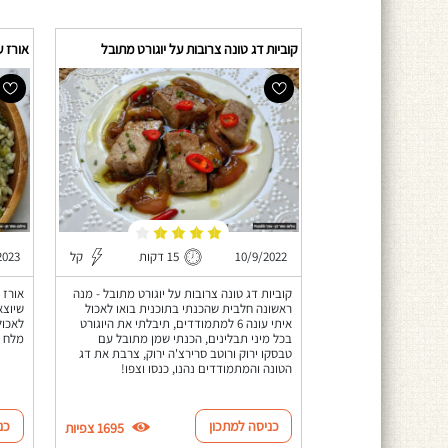
קוביות דג טונה צרובות על יוגורט מתובל
אורז ע
10/9/2022
15 דקות
קל
2023
קוביות דג טונה צרובות על יוגורט מתובל - מנה
אורז 
ראשונה חלבית שהכנתי בתוכנית בואו לאכול
שיוצא
איתי עונה 6 למתמודדים, תיבלתי את היוגורט
לאכול
בכל מיני תבלינים, הכנתי שמן מתובל עם
מלח ו
טבסקו ירוק ורוטב סרירצ'ה ירוק, צרבת את דג
הטונה והמתמודדים נהנו, כנסו וצפו!
כניסה למתכון
כנ
1695 צפיות