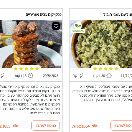
גול עם עשבי תיבול
פנקייקים עבים אווריריים
מתכון טבעוני
17/12/
50 דקות
קל
29/5/2023
15 דקות
עגול עם עשבי תיבול סטייל סטיקי רייס
פנקייק עבה או מתכון לפנקייק אוורירי מושל
 קצת דביק טעים ושווה שלא תרצו להפסיק
תוך 10 דקות עבודה עם גנאש שוקולד פררו
 ממנו! עקבו אחר ההוראות ולא לשכוח
רושה אתם לא מבינים כמה שזה טעים, ומה
פלפל :) ספרו בתגובה איך יצא לכם.
שמיוחד פה זה שכדי לקבל את הצורה העבה
הפנקייקים השתמשתי במחבת הפנקייקם
העבים של מגנוס שיש עליה גם הנחה דרכי!
ספרו לי איך יצא לכם!
יסה למתכון
כניסה למתכון
1664 צפיות
1655 צפיות