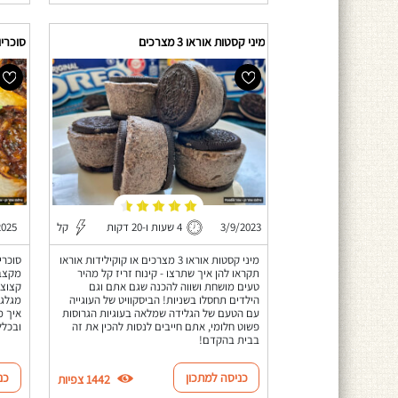
מיני קסטות אוראו 3 מצרכים
סוכריו
3/9/2023
4 שעות ו-20 דקות
קל
2025
מיני קסטות אוראו 3 מצרכים או קוקילידות אוראו
סוכרי
תקראו להן איך שתרצו - קינוח זריז קל מהיר
מקצבי
טעים מושחת ושווה להכנה שגם אתם וגם
קצוצי
הילדים תחסלו בשניות! הביסקוויט של העוגייה
מגלגל
עם הטעם של הגלידה שמלאה בעוגיות הגרוסות
איך מ
פשוט חלומי, אתם חייבים לנסות להכין את זה
ובכלל
בבית בהקדם!
כניסה למתכון
כנ
1442 צפיות