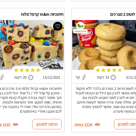
וס 2 מצרכים
חיתוכיות m&m קרמל מלוח
מתכון טבעוני
5/11/
23 דקות
קל
13/12/2021
20 דקות
עוגיות לוטוס פרווה 2 מצרכים בלבד ללא מיקסר
חיתוכיות m&m קרמל מלוח מ-3 מ
לות אפשר להכין עם הילדים כקינוח לטבול
- מתכון קל שכל ילד / כל אחד יכול להכין בב
חם או להכין לסוף השבוע ולהנות עם
תוך מספר דקות עבודה תקבלו קינוח מקורי
ם, אחלה שעת יצירה אפשר לעשות איתם,
ומיוחד, שווה לעקוב אחר ההוראות ולצפות
 טעים וגם שווה. אפשר להוסיף ממרח
בסרטון ההדרכה שלי, ספרו לי בתגובה איך י
 בגומות שיצרנו.
לכם ועקבו אחריי באינסטגרם
יסה למתכון
כניסה למתכון
1326 צפיות
1310 צפיות