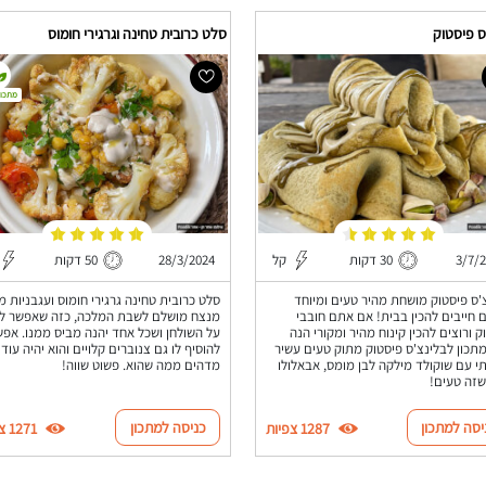
ס פיסטוק
סלט כרובית טחינה וגרגירי חומוס
מתכון
3/7/
30 דקות
קל
28/3/2024
50 דקות
'ס פיסטוק מושחת מהיר טעים ומיוחד
סלט כרובית טחינה גרגירי חומוס ועגבניות מג
חייבים להכין בבית! אם אתם חובבי
מנצח מושלם לשבת המלכה, כזה שאפשר ל
ק ורוצים להכין קינוח מהיר ומקורי הנה
על השולחן ושכל אחד יהנה מביס ממנו. אפש
תכון לבלינצ'ס פיסטוק מתוק טעים עשיר
להוסיף לו גם צנוברים קלויים והוא יהיה עוד 
תי עם שוקולד מילקה לבן מומס, אבאלולו
מדהים ממה שהוא. פשוט שווה!
זה טעים!
יסה למתכון
כניסה למתכון
1287 צפיות
1271 צפיות