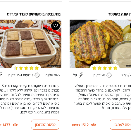
ת טונה בטוסטר
עוגת גבינה ביסקוויטים קינדר קארדס
22/5/
20 דקות
קל
28/8/2022
3 שעות ו-15 דקות
ת דגים בטוסטר עם הרבה חלבון - אחלה
עוגת גבינה ביסקוויטים קינדר קארדס מ-5
לחלבון למתאמנים בחדר כושר וההכנה?
מצרכים בלבד! קלי קלות! ללא ג'לטין! עוגת
קלות בתוך הטוסטר עם שיבולת שועל,
גבינה קרה טעימה מתאימה לכל יום בשבוע
 ביצים, טונה במים, מייצרים מחלוטה
ובמיוחד לסוף השבוע שיהיה לכם קינוח מתו
ית מערבבים ואפילו אפשר לאפות בתנור
כיפי מתאים לילדים וכמובן מתאים גם לחג
גן על המחבת, תהנו!
שבועות - לאוהבי קינדר מושבעים :) ספרו לי
למטה בתגובה איך יצא לכם.
יסה למתכון
כניסה למתכון
1512 צפיות
1477 צפיות