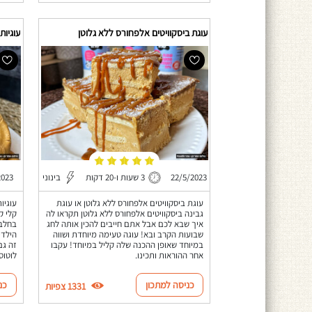
עוגת ביסקוויטים אלפחורס ללא גלוטן
עוגיות לוט
22/5/2023
3 שעות ו-20 דקות
בינוני
2023
עוגת ביסקוויטים אלפחורס ללא גלוטן או עוגת
גבינה ביסקוויטים אלפחורס ללא גלוטן תקראו לה
קלי ק
איך שבא לכם אבל אתם חייבים להכין אותה לחג
בחלב 
שבועות הקרב ובא! עוגה טעימה מיוחדת ושווה
הילדי
במיוחד שאופן ההכנה שלה קליל במיוחד! עקבו
זה גם
אחר ההוראות ותכינו.
לוטוס
כניסה למתכון
כנ
1331 צפיות