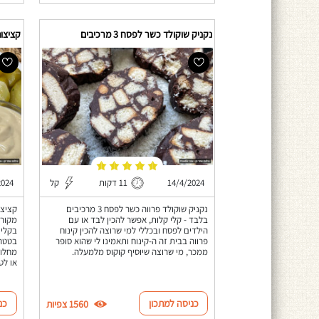
נקניק שוקולד כשר לפסח 3 מרכיבים
קציצו
14/4/2024
11 דקות
קל
2024
נקניק שוקולד פרווה כשר לפסח 3 מרכיבים
קציצו
בלבד - קלי קלות, אפשר להכין לבד או עם
מקור 
הילדים לפסח ובכללי למי שרוצה להכין קינוח
בקלי 
פרווה בבית זה ה-קינוח ותאמינו לי שהוא סופר
בטטה,
ממכר, מי שרוצה שיוסיף קוקוס מלמעלה.
מחלוט
או לט
כניסה למתכון
כנ
1560 צפיות