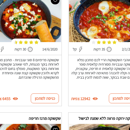
2/1/
35 דקות
קל
14/6/2020
30 דקות
והבי השקשוקות הריי לכם מתכון נפלא
שקשוקה פרימיום 8 סוגי עגבניות - מתכו
קה עגבניות מסורתית קלאסית סופר
לארוחת בוקר מנצחת, למי שאוהב שקשוקות
! שקשוקה קלאסית זו חריפה, עוקצנית,
וארוחות בוקר מושקעות, מומלץ בחום להיכנ
 וקלה להכנה! מתאימה לארוחת ערב קלה
לקרוא ולהכין שקשוקה קצת שונה ומיוחדת
ום שבת בבוקר, שווה לנסות להכין בבית.
מהשקשוקה הרגילה שהכרתם.
יסה למתכון
כניסה למתכון
12942 צפיות
6455 צפיות
ה ירוקה פרווה ללא שמנת לבישול
שקשוקה מרגז חריפה