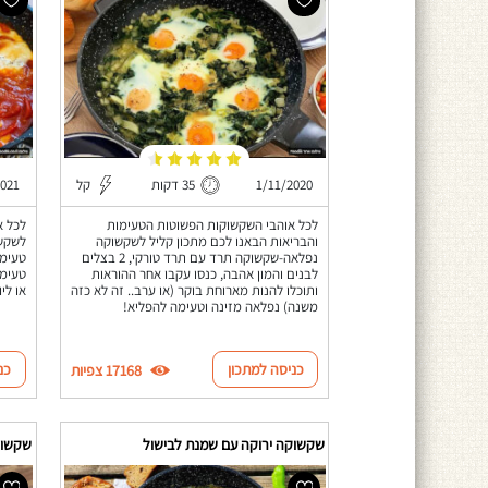
1/11/2020
35 דקות
קל
2021
לכל אוהבי השקשוקות הפשוטות הטעימות
לכל א
והבריאות הבאנו לכם מתכון קליל לשקשוקה
לשקשו
נפלאה-שקשוקה תרד עם תרד טורקי, 2 בצלים
טעימה
לבנים והמון אהבה, כנסו עקבו אחר ההוראות
טעימה
ותוכלו להנות מארוחת בוקר (או ערב.. זה לא כזה
או לי
משנה) נפלאה מזינה וטעימה להפליא!
כניסה למתכון
כנ
17168 צפיות
שקשוקה ירוקה עם שמנת לבישול
שקשוק