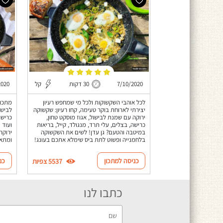
7/10/2020
30 דקות
קל
2020
לכל אוהבי השקשוקות ולכל מי שמחפש רעיון
מתכון
יצירתי לארוחת בוקר טעימה, קחו רעיון: שקשוקה
לבישו
ירוקה עם שמנת לבישול, אגוז מוסקט טחון,
כרישה
כרישה, בצלים, עלי תרד, מנגולד, קייל, בריאות
ועוד 
במיטבה והטעם? גן עדן! לשים את השקשוקה
ירוקה
בלחמנייה ופשוט לתת ביס שימלא אתכם בעונג!
ומתאי
כניסה למתכון
כנ
5537 צפיות
כתבו לנו