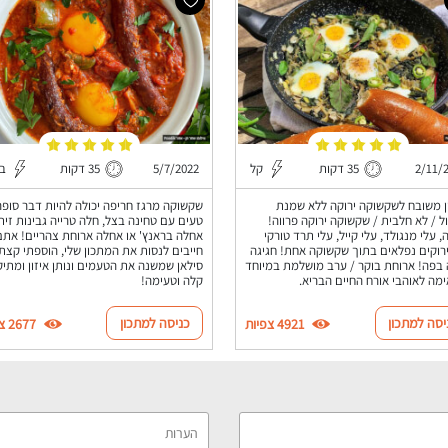
2/11/
35 דקות
קל
5/7/2022
35 דקות
בי
 משובח לשקשוקה ירוקה ללא שמנת
שקשוקה מרגז חריפה יכולה להיות דבר סופר
ל / לא חלבית / שקשוקה ירוקה פרווה!
טעים עם טחינה בצל, חלה טרייה גבינות זיתי
, עלי מנגולד, עלי קייל, עלי תרד טורקי
אחלה בראנץ' או אחלה ארוחת צהריים! אתם
ירוקים נפלאים בתוך שקשוקה אחת! חגיגה
חייבים לנסות את המתכון שלי, הוספתי קצת
 בפה! ארוחת בוקר / ערב מושלמת במיוחד
סילאן שמשנה את הטעמים ונותן איזון ומתיק
מה לאוהבי אורח החיים הבריא.
קלה וטעימה!
יסה למתכון
כניסה למתכון
4921 צפיות
2677 צפיות