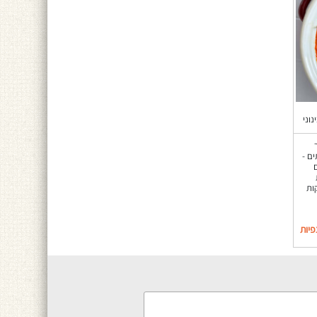
נוני
ם -
ות