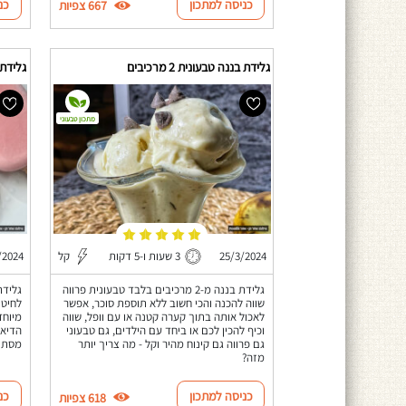
כניסה למתכון
כנ
667 צפיות
גלידת בננה טבעונית 2 מרכיבים
גלידת חל
מתכון טבעוני
25/3/2024
3 שעות ו-5 דקות
קל
/2024
גלידת בננה מ-2 מרכיבים בלבד טבעונית פרווה
שווה להכנה והכי חשוב ללא תוספת סוכר, אפשר
לחיטו
לאכול אותה בתוך קערה קטנה או עם וופל, שווה
מיוחד
וכיף להכין לכם או ביחד עם הילדים, גם טבעוני
הדיאט
גם פרווה גם קינוח מהיר וקל - מה צריך יותר
מסת ה
מזה?
כניסה למתכון
כנ
618 צפיות