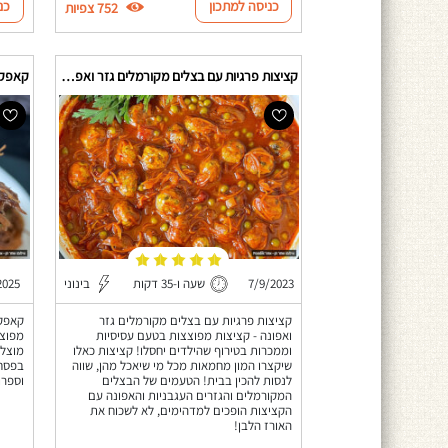
כניסה למתכון
כנ
752 צפיות
קציצות פרגיות עם בצלים מקורמלים גזר ואפונה
קאפקי
7/9/2023
שעה ו-35 דקות
בינוני
2025
קציצות פרגיות עם בצלים מקורמלים גזר
קאפקי
ואפונה - קציצות מפוצצות בטעם עסיסיות
מפוצץ
וממכרות בטירוף שהילדים יחסלו! קציצות כאלו
מוצלח
שיקצרו המון מחמאות מכל מי שיאכל מהן, שווה
בפסח 
לנסות להכין בבית! הטעמים של הבצלים
וספרו
המקורמלים והגזרים העגבניות והאפונה עם
הקציצות הופכים למדהימים, לא לשכוח את
האורז הלבן!