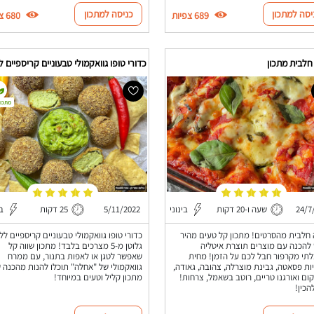
יסה למתכון
כניסה למתכון
689 צפיות
680 צפיות
חלבית מתכון
מתכון
24/7
שעה ו-20 דקות
בינוני
5/11/2022
25 דקות
בי
 חלבית מהסרטים! מתכון קל טעים מהיר
כדורי טופו גוואקמולי טבעוניים קריספיים לל
להכנה עם מוצרים תוצרת איטליה
גלוטן מ-5 מצרכים בלבד! מתכון שווה קל
תי מקרפור חבל לכם על הזמן! מחית
שאפשר לטגן או לאפות בתנור, עם ממרח
ות פסאטה, גבינת מוצרלה, צהובה, גאודה,
גוואקמולי של "אחלה" תוכלו להנות מהכנה 
קום ואורגנו טריים, רוטב בשאמל, צרחות!
מתכון קליל וטעים במיוחד!
הכין!