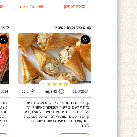
כניסה למתכון
כנ
701 צפיות
קונוס פילו וקרם פטיסייר
לזניה 
31/5/2024
45 דקות
בינוני
/2024
קונוס פילו בתנור ממולא בקרם פטיסייר ביתי
לזניה
צרחות לשמיים קינוח לשבועות שאסור לוותר
פשוט 
עליו, עם שקדים פרוסים קלויים מלמעלה, ביס
שקיבל
קראנצ'י טעים ושווה, הקרם יתמוסס לכם בפה
עגבני
כמו קטיפה והפילו יהיה קריספי משוגע, חובה
בזילי
לנסות!
רוצו ל