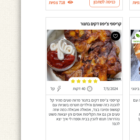
כניסה למתכון
718 צפיות
קריספי צ'יפס דקים בתנור
 טבעוני
בינוני
7/5/2024
40 דקות
קל
 קלה עם
קריספי צ'יפס דקים בתנור פרווה טעים מהיר קל
להכנה כזה שאתם והילדים תטרפו בשניות עם
קטשופ ומיונז בצד, אמאלה ואבאלה כמה שזה
טעים וכן גם את הקליפות אופים והן יוצאות פשוט
!
נהדרות! תנסו להכין בבית וספרו לי איך יצא
לכם!