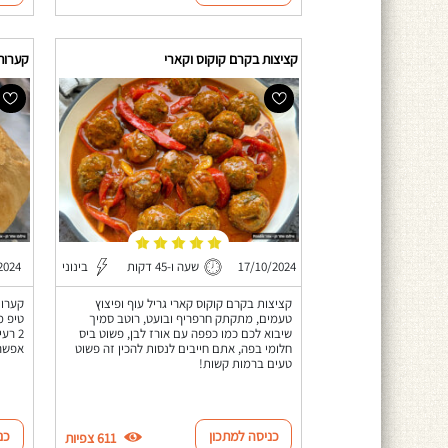
קציצות בקרם קוקוס וקארי
קערות
17/10/2024
שעה ו-45 דקות
בינוני
2024
קציצות בקרם קוקוס קארי גריל עוף ופיצוץ
קערות
טעמים, מתקתק חרפריף ובועט, רוטב סמיך
טיפ מ
שיבוא לכם כמו כפפה עם אורז לבן, פשוט ביס
2 רע
חלומי בפה, אתם חייבים לנסות להכין זה פשוט
אפשר 
טעים ברמות קשות!
כניסה למתכון
כנ
611 צפיות