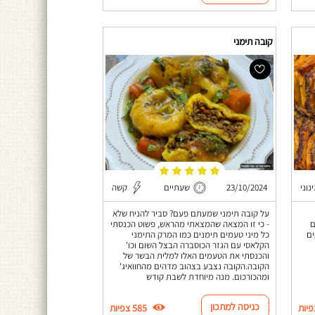
קובה תימני
נוני
23/10/2024
שעתיים
קשה
על קובה תימני שמעתם פעם? סביר להניח שלא
ם
- כי זו המצאה שהמצאתי מהראש, פשוט הכנסתי
ים
כל מיני טעמים תימנים כמו המרק התימני
הקלאסי עם הגזר הכוסברה הבצל השום וכו'
והכנסתי את הטעמים האלו למלית הבשר של
הקובה.הקובה נצבע בצהוב מדהים מהחוואיג'
ומהכורכום. מנה מיוחדת לשבת קודש
כניסה למתכון
585 צפיות