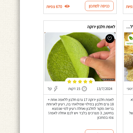
כניסה למתכון
670 צפיות
כדורי טופו גוואקמולי טבעוניים קריספיים ללא גלוטן
לאפת חלבון ירוקה
 טבעוני
נוני
13/7/2024
15 דקות
קל
א
לאפת חלבון ירוקה 17 גרם חלבון ללאפה אחת +
18 גרם חלבון במילוי שמילאתי בה, רעיון לארוחת
בריאה מקור לחלבון ואחלה רעיון למי שנמצא
של
בחיטוב, 3 מצרכים בלבד ויש לכם אחלה לאפה!
צפו במתכון