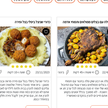
לה עם בצלים ממולאים ותפוחי אדמה
כדורי שניצל ביסלי בצל ופירה
22/4
4 שעות ו-45 דקות
בינוני
23/11/2023
שעה ו-10 דקות
לה או רבע שוק טלה בתנור עם תפוחי
כדורי שניצל ביסלי בצל עם פירה פרווה ובצל
בצלים ממולאים באורז עגול עם התיבול
מטוגן - ביס אחד מהכל ביחד? שלמות! חובה
א שלי אתי זו מנה מנצחת לכל ערב חג או
עליכם לנסות להכין בבית ולתת לילדים לאכו
השבת - לא מסובך בכלל וטעים בקטע
אתם לא מבינים כמה שזה טעות וכמה שפשו
אתם חייבים להכין בהקדם האפשרי!
להכין את זה, וגם טריק איך לקבל פירה חלק
במיוחד! כנסו.