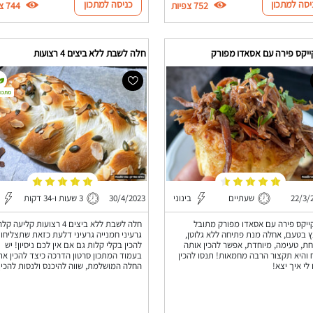
יסה למתכון
כניסה למתכון
752 צפיות
744 צפיות
יקס פירה עם אסאדו מפורק
חלה לשבת ללא ביצים 4 רצועות
מתכון
22/3/
שעתיים
בינוני
30/4/2023
3 שעות ו-34 דקות
יקס פירה עם אסאדו מפורק מתובל
חלה לשבת ללא ביצים 4 רצועות קליעה
 בטעם, אחלה מנת פתיחה ללא גלוטן,
גרעיני חמנייה גרעיני דלעת כזאת שתצליחו
ת, טעימה, מיוחדת, אפשר להכין אותה
להכין בקלי קלות גם אם אין לכם ניסיון! יש
והיא תקצור הרבה מחמאות! תנסו להכין
בעמוד המתכון סרטון הדרכה כיצד להכין את
 לי איך יצא!
החלה המושלמת, שווה להיכנס ולנסות להכין