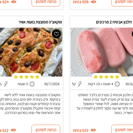
יסה למתכון
כניסה למתכון
658 צפיות
624 צפיות
בון אבטיח 2 מרכיבים
פוקאצ'ה מפוצצת בועות אוויר
30/6
4 שעות ו-10 דקות
קל
30/7/2024
5 שעות
בי
גלידת חלבון אבטיח 2 מצרכים בלבד מושלם
פוקאצ'ה מפוצצת בועות אוויר ללא לישה
ב עם טריק מעניין לעוד צורת הגשה
במיקסר ורק בעזרת יחס מים גבוה ביחס לק
ת טעימה ושווה, לכל שומרי המשקל
ובעזרת קיפולים וקצת סבלנות, התפחה נכונ
ה ולמי שרוצה מקור לחלבון לשמירה על
קמח איכותי ותקבלו פוקאצ'ה מהסרטים, עק
שריר, כנסו!
אחר ההוראות שלי וצפו בסרטון ההדרכה.
יסה למתכון
כניסה למתכון
615 צפיות
612 צפיות