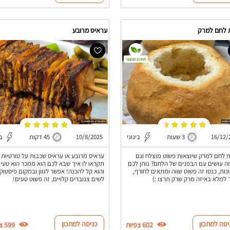
 לחם למרק
עראיס מרובע
מתכון טבעוני
16/12/
3 שעות
בינוני
10/8/2025
45 דקות
בי
 לחם למרק שיוצאות פשוט מוצלח וגם
עראיס מרובע או עראיס שכבות על טורטיות
ה עושים עם הבפנים של הלחם? נותן לכם
תקראו לו איך שבא לכם הוא ממכר הוא טעי
יונות, כנסו זה פשוט שווה ומתאים לחורף,
והוא קל להכנה! אפשר לגוון ובמקום פיסטוק
למלא באיזה מרק שרק תרצו :)
לשים צנוברים קלויים, זה פשוט טעים!
יסה למתכון
כניסה למתכון
602 צפיות
599 צפיות