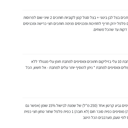
משמנים מחבת (קוטר 32) בשמן זית ומחממים חותכים בצל לבן בינוני + בצל סגול קטן לקוביות חותכים 2 שיני שום לפרוסות
בת חותכים פלפל ירוק חריף לחתיכות ומכניסים פנימה חותכים חצי כרישה ומכניסים
ר דקות עד שהכל משחים.
מפרידים חופן עלי תרד מהגבעולים ומוסיפים למחבת 10 עלי בזיליקום חתוכים ומוסיפים למחבת חופן עלי מנגולד ללא
עולים ומוסיפים למחבת * ניתן להוסיף יותר עלים למחבת - אל חשש, הכל
מבשלים את הכל ונותנים לעלים להצטמצם, מוסיפים גביע קרטון אחד (250 מ"ל) של שמנת לבישול 15% שומן (אפשר גם
חצי - 125 מ"ל) + 3 כפות שמנת מתוקה (לא חובה) מוסיפים כפית סוכר חום (לא חובה) 1 כפית פלפל שחור טחון חצי כפית
 לפי טעם, מערבבים הכל היטב