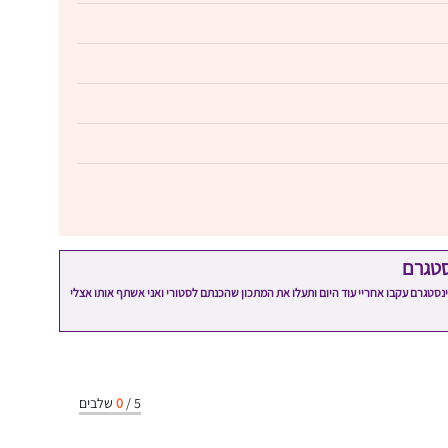
סטגרם
מתכון שלי? חפשו "Shahar_Hen_Hayokra" באינסטגרם עקבו אחריי עוד היום ותעלו את המתכון שהכנתם לסטורי ואני אשתף אותו אצלי
5
/
0
שלבים