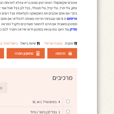
אוהבים שקשוקות? רוצים רעיון טעים בריא ונפלא לארוחת ה
טחון, עלי תרד, עלי קייל, עלי מנגולד, בצל לבן בצל סגול 
בחך! אם אתם אוהבים את השקשוקה הקלאסית אבל רוצים א
פרימיום
מ-8 סוגי עגבניות! חריפה וטעימה להפליא! אם אתם רוצים להנות משקשוקה ירוקה פרווה ללא שמנת לבישול
ממתכון משובח! אם תרצו להישאר מעודכנים ולקבל התראה לט
פודיק
עוד היום. צפו עכשיו במתכון וידאו שיראה ויסביר לכם 
מטבח:
מטבח ישראלי
שיטת בישול:
בישול מהיר ב
הדפסה
מחשבון המרה
מרכיבים
כמ
4
ביצים גודל L או XL
1
בצל לבן בינוני / גדול