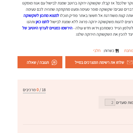
בוקר שלכם? אז קבלו: שקשוקה ירוקה ברוטב שמנת לבישול עם אגוז מוסקט
ועוד דברים טובים! שקשוקה סופר טעימה ומעט מתקתקה שתהיה לכם טעימה
ותה קצת משודרגת אל חשש! באתר פודיק תוכלו
למצוא מתכון לשקשוקה
לחצו כאן
ותהנו
לפון הנייד כשמתכון וידאו חדש עולה -
הירשמו כמנויים לערוץ היוטיוב של
כיצד להכין את השקשוקה הירוקה שלנו:
מחבת
כשרות:
חלבי
שלחו את רשימת המצרכים במייל
תגובה / שאלה
18
/
0
מרכיבים
ות סועדים