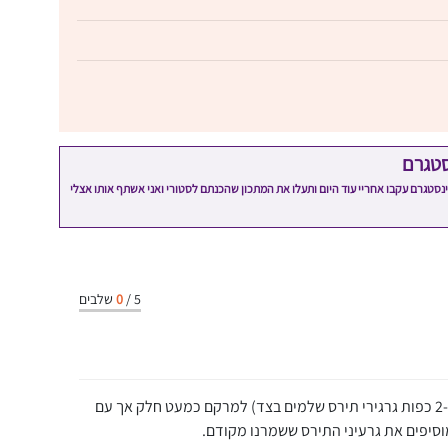
סטגרם
מתכון שלי? חפשו "Shahar_Hen_Hayokra" באינסטגרם עקבו אחריי עוד היום ותעלו את המתכון שהכנתם לסטורי ואני אשתף אותו אצלי
5
/
0
שלבים
טוחנים במעבד מזון את התירס (תשמרו 2-3 כפות גרגירי תירס שלמים בצד) למרקם כמעט חלק אך עם
סיפים את גרעיני התירס ששמרנו מקודם.