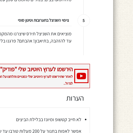
ציפוי השניצל בתערובות וטיגון סופי
5
מוציאים את השניצל תירס שיצרנו מהמקפי
עד להזהבה, בתיאבון! אהבתם? פרגנו בליי
הירשמו לערוץ היוטיוב שלי "פודיק" 
לאחר שתירשמו לערוץ היוטיוב שלי כמנויים ותלחצו על ה
לגדול..
הערות
לא חייב קטשופ ומיונז בבלילת הביצים
אפשר לאפות בתנור על 200 מעלות טורבו עד שמזהיב במקום לטגן