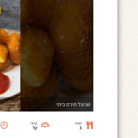
שניצל תירס ביתי
מנות
קושי:
3
קל