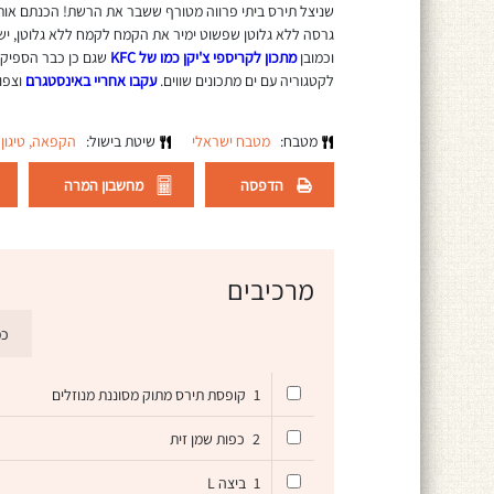
שניצל תירס ביתי פרווה מטורף ששבר את הרשת! הכנתם אותם 
גרסה ללא גלוטן שפשוט ימיר את הקמח לקמח ללא גלוטן, י
וכמובן
מתכון לקריספי צ'יקן כמו של KFC
שגם כן כבר הספיק 
לקטגוריה עם ים מתכונים שווים.
עקבו אחריי באינסטגרם
וצפו 
מטבח:
מטבח ישראלי
שיטת בישול:
הקפאה,
טיגון
הדפסה
מחשבון המרה
מרכיבים
כמ
1
קופסת תירס מתוק מסוננת מנוזלים
2
כפות שמן זית
1
ביצה L