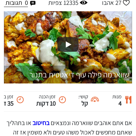
0
תגובות
27
אהבו
12335
צפיות
שווארמה פילה עוף דיאטטית בתנור
מנות
קושי:
זמן הכנה
זמן ביש
4
קל
10 דקות
35 דקות
אם אתם אוהבים שווארמה ונמצאים
בחיטוב
או בתהליך
שאתם מחפשים לאכול משהו טעים ולא משמין אז זה