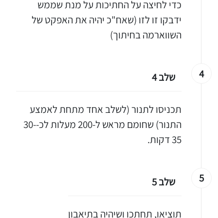
כדי לחיצה על החתיכות על מנת שממש
ידבקו זו לזו (שאח"כ יהיה את האפקט של
השווארמה בחיתוך)
4
שלב 4
תכניסו לתנור (לשלב אחד מתחת לאמצע
התנור) שחומם מראש ל-200 מעלות לכ-30-
יגו אותי באינסטגרם
35 דקות.
הכנתם מתכון שלי? חפשו "Shahar_Hen_Hayokra" באינסטגרם עקבו אחריי עוד היום ותעלו את המתכון שהכנתם לסטורי ואני
5
שלב 5
תוציאו, תחתכו ושיהיה בתיאבון