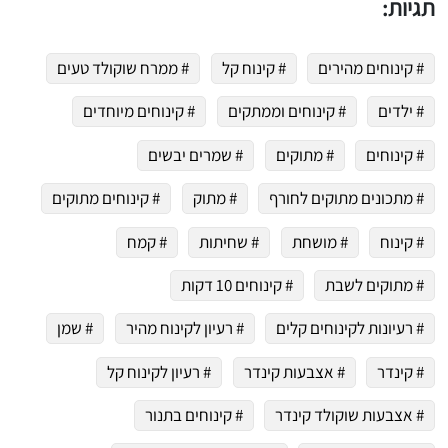
תגיות:
# קינוחים מהירים
# קינוח קל
# ממרח שוקולד טעים
# ילדים
# קינוחים וממתקים
# קינוחים מיוחדים
 שלי "פודיק" כמנויים עוד היום!
י כמנויים ותלחצו על הפעמון תקבלו התראה לטלפון הנייד ברגע שעולה מתכון חדש לערוץ,
# קינוחים
# מתוקים
# שמרים יבשים
# מתכונים מתוקים לחורף
# מתוק
# קינוחים מתוקים
# קינוח
# מושחת
# שחיתות
# קמח
# מתוקים לשבת
# קינוחים 10 דקות
# רעיונות לקינוחים קלים
# רעיון לקינוח מהיר
# שמן
# קינדר
# אצבעות קינדר
# רעיון לקינוח קל
# אצבעות שוקולד קינדר
# קינוחים בתנור