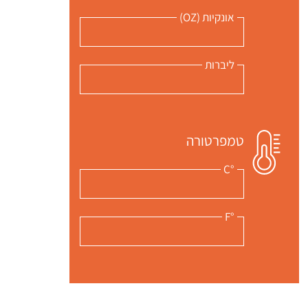
אונקיות (OZ)
ליברות
טמפרטורה
°C
°F