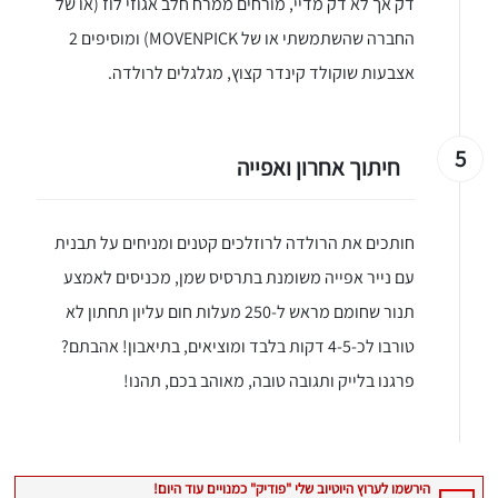
דק אך לא דק מדיי, מורחים ממרח חלב אגוזי לוז (או של
החברה שהשתמשתי או של MOVENPICK) ומוסיפים 2
אצבעות שוקולד קינדר קצוץ, מגלגלים לרולדה.
5
חיתוך אחרון ואפייה
יגו אותי באינסטגרם
הכנתם מתכון שלי? חפשו "Shahar_Hen_Hayokra" באינסטגרם עקבו אחריי עוד היום ותעלו את המתכון שהכנתם לסטורי ואני
חותכים את הרולדה לרוזלכים קטנים ומניחים על תבנית
עם נייר אפייה משומנת בתרסיס שמן, מכניסים לאמצע
תנור שחומם מראש ל-250 מעלות חום עליון תחתון לא
טורבו לכ-4-5 דקות בלבד ומוציאים, בתיאבון! אהבתם?
פרגנו בלייק ותגובה טובה, מאוהב בכם, תהנו!