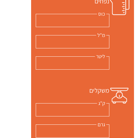
נפחים
כוס
מ"ל
ליטר
משקלים
ק"ג
גרם