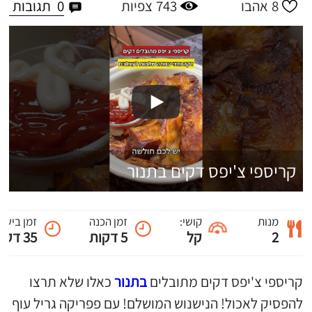
0
תגובות
8
אהבו
743
צפיות
קריספי צ'יפס דקים בתנור
מנות
קושי:
זמן הכנה
זמן בישול
2
קל
5 דקות
35 דקות
קריספי צ'יפס דקים מתובלים
בתנור
כאלו שלא תרצו
להפסיק לאכול! הנישנוש המושלם! עם פפריקה גריל עוף