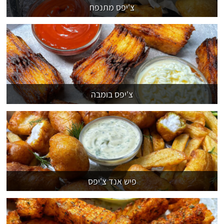
צ'יפס מתנפח
צ'יפס בומבה
פיש אנד צ'יפס