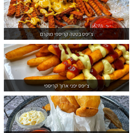
צ'יפס בטטה קריספי מוקרם
צ'יפס יפני ארוך קריספי