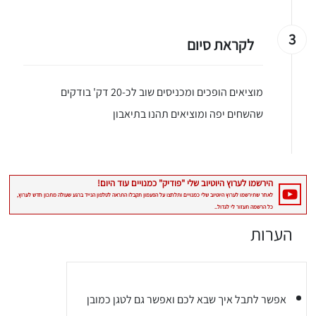
3
לקראת סיום
מוציאים הופכים ומכניסים שוב לכ-20 דק' בודקים
שהשחים יפה ומוציאים תהנו בתיאבון
הערות
יגו אותי באינסטגרם
אפשר לתבל איך שבא לכם ואפשר גם לטגן כמובן
הכנתם מתכון שלי? חפשו "Shahar_Hen_Hayokra" באינסטגרם עקבו אחריי עוד היום ותעלו את המתכון שהכנתם לסטורי ואני