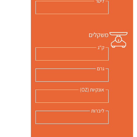
ליטר
משקלים
ק"ג
גרם
 שלי "פודיק" כמנויים עוד היום!
י כמנויים ותלחצו על הפעמון תקבלו התראה לטלפון הנייד ברגע שעולה מתכון חדש לערוץ,
אונקיות (OZ)
ליברות