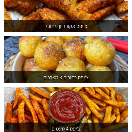
צ'יפס אקורדיון מתובל
צ'יפס כדורים 3 מצרכים
צ'יפס 4 טעמים