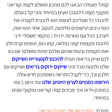
קפה? מעולה! הבאנו לכם מתכון מושלם לקפה קוריאני
מוקצף (קפה דלגונה) טעים במיוחד והכי קל בעולם
להכנה! כל שעליכם לעשות הוא להכניס לקערה את
המרכיבים הרשומים מלמטה, לעקוב אחר ההוראות,
לערבב הכל עם מטרפה ידנית / מיקסר חשמלי ידני
ולהנות מקצפת קפה נפלאה, קחו כוס, תוסיפו קרח חלב
ואת הקצפת ובטוח שהיום שלכם יפתח מושלם! אם בא
לכם שייק בריאות תוכלו
להיכנס לקטגוריית השייקים
שלנו ולהנות מכל מיני
שייקים ירוקים בריאים
ושייקים עם
חלבון וכו', כדי לקבל התראה כשמתכון חדש עולה
הירשמו כמנויים לערוץ היוטיוב שלנו
עוד היום :) צפו
במתכון וידאו איך מכינים קפה קוריאני מוקצף טעים
במיוחד:
מטבח:
מטבח ישראלי,
מטבח קוריאני