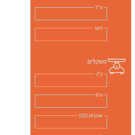
מ"ל
ליטר
משקלים
ק"ג
גרם
אונקיות (OZ)