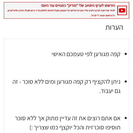
הערות
קפה מגורען לפי טעמכם האישי
ניתן להקציף רק קפה מגורען ומים ללא סוכר - זה
גם יעבוד.
יגו אותי באינסטגרם
אם אתם רוצים את זה עדיין מתוק אך ללא סוכר
הכנתם מתכון שלי? חפשו "Shahar_Hen_Hayokra" באינסטגרם עקבו אחריי עוד היום ותעלו את המתכון שהכנתם לסטורי ואני
תוסיפו סוכרזית והכל יוקצף כמו שצריך :)