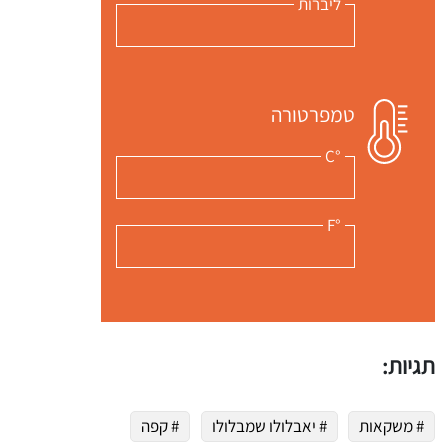
ליברות
טמפרטורה
°C
°F
תגיות:
# משקאות
# יאבלולו שמבלולו
# קפה