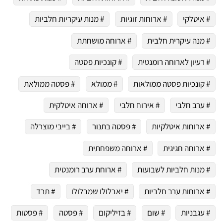
 שלי "פודיק" כמנויים עוד היום!
י כמנויים ותלחצו על הפעמון תקבלו התראה לטלפון הנייד ברגע שעולה מתכון חדש לערוץ,
# איטלקי
# ארוחות זוגיות
# מנות עיקריות חלביות
# מנה עיקרית חלבית
# ארוחה מושחתת
# רעיון לארוחה רומנטית
# קונכיות פסטה
# קונכיות פסטה ממולאות
# ממולא
# פסטה ממולאת
# ערב חלבי
# אירוח חלבי
# ארוחה איטלקית
# ארוחות איטלקיות
# פסטה בתנור
# בייבי מוצרלה
# ארוחה חגיגית
# ארוחה משפחתית
# מנות חלביות לשבועות
# ארוחת ערב רומנטית
# ארוחות ערב חלביות
# יאבלולו שמבלולו
# תרד
# עגבניות
# שום
# בזיליקום
# פסטה
# פסטות