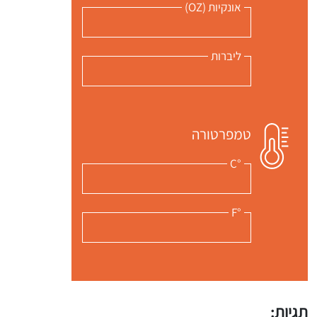
אונקיות (OZ)
ליברות
טמפרטורה
°C
°F
תגיות: