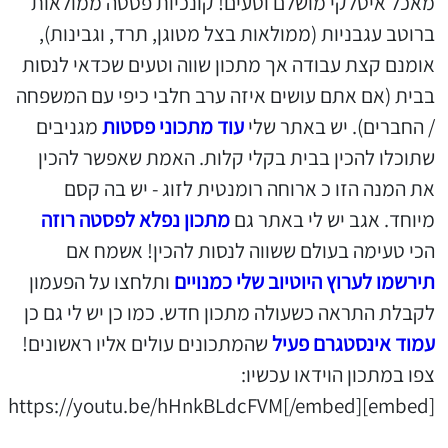
מאכל איטלקי מושלם וטעים! קונכיות פסטה ממולאות
ברוטב עגבניות (ממולאות בצל מטוגן, תרד, וגבינות),
אומנם קצת עבודה אך מתכון שווה וטעים שכדאי לנסות
בבית (אם אתם עושים איזה ערב חלבי כיפי עם המשפחה
/ החברים). יש באתר שלי
עוד מתכוני פסטות
מגניבים
שתוכלו להכין בבית בקלי קלות. האמת שאפשר להכין
את המנה הזו כ ארוחה רומנטית לזוג - יש בה קסם
מיוחד. אגב יש לי באתר גם
מתכון נפלא לפסטה רוזה
הכי טעימה בעולם ששווה לנסות להכין! אשמח אם
תירשמו לערוץ היוטיוב שלי כמנויים
ותלחצו על הפעמון
לקבלת התראה כשעולה מתכון חדש. כמו כן יש לי גם כן
עמוד אינסטגרם פעיל
שהמתכונים עולים אליו ראשונים!
צפו במתכון הוידאו עכשיו:
[embed]https://youtu.be/hHnkBLdcFVM[/embed]