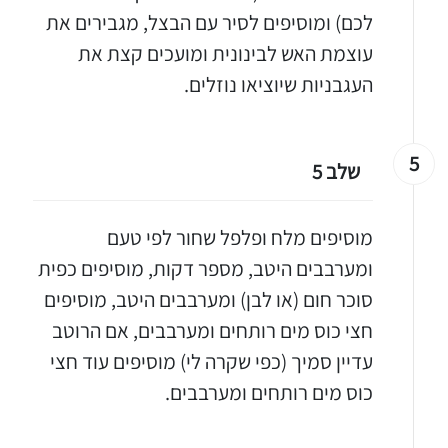
לכם) ומוסיפים לסיר עם הבצל, מגבירים את
עוצמת האש לבינונית ומועכים קצת את
העגבניות שיוציאו נוזלים.
יגו אותי באינסטגרם
הכנתם מתכון שלי? חפשו "Shahar_Hen_Hayokra" באינסטגרם עקבו אחריי עוד היום ותעלו את המתכון שהכנתם לסטורי ואני
5
שלב 5
מוסיפים מלח ופלפל שחור לפי טעם
ומערבבים היטב, מספר דקות, מוסיפים כפית
סוכר חום (או לבן) ומערבבים היטב, מוסיפים
חצי כוס מים רותחים ומערבבים, אם הרוטב
עדיין סמיך (כפי שקרה לי) מוסיפים עוד חצי
כוס מים רותחים ומערבבים.