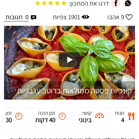
דרגו את המתכון:
0
תגובות
9
אהבו
1901
צפיות
קונכיות פסטה ממולאות ברוטב עגבניות
מנות
קושי:
זמן הכנה
זמן בי
4
בינוני
40 דקות
30 דקות