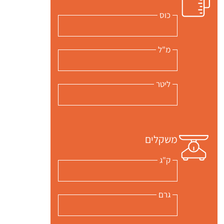
כוס
מ"ל
ליטר
משקלים
ק"ג
גרם