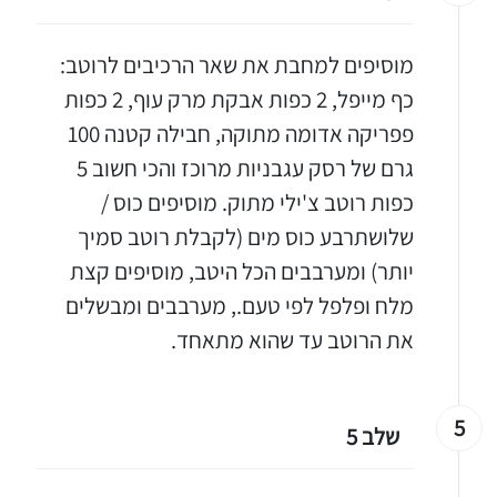
מוסיפים למחבת את שאר הרכיבים לרוטב:
כף מייפל, 2 כפות אבקת מרק עוף, 2 כפות
פפריקה אדומה מתוקה, חבילה קטנה 100
גרם של רסק עגבניות מרוכז והכי חשוב 5
כפות רוטב צ'ילי מתוק. מוסיפים כוס /
שלושתרבע כוס מים (לקבלת רוטב סמיך
יותר) ומערבבים הכל היטב, מוסיפים קצת
מלח ופלפל לפי טעם., מערבבים ומבשלים
את הרוטב עד שהוא מתאחד.
יגו אותי באינסטגרם
5
שלב 5
הכנתם מתכון שלי? חפשו "Shahar_Hen_Hayokra" באינסטגרם עקבו אחריי עוד היום ותעלו את המתכון שהכנתם לסטורי ואני