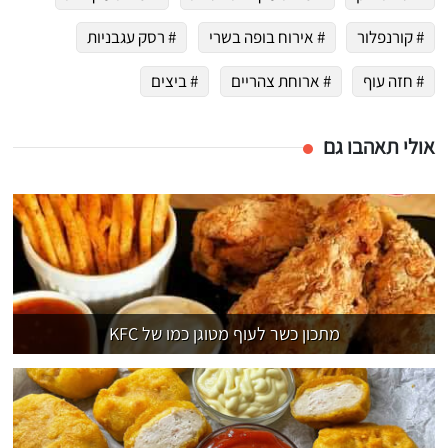
# קורנפלור
# אירוח בופה בשרי
# רסק עגבניות
# חזה עוף
# ארוחת צהריים
# ביצים
אולי תאהבו גם
מתכון כשר לעוף מטוגן כמו של KFC