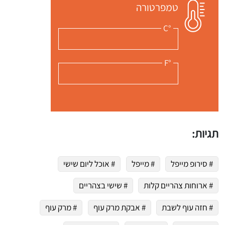
טמפרטורה
°C
°F
תגיות:
# סירופ מייפל
# מייפל
# אוכל ליום שישי
# ארוחות צהריים קלות
# שישי בצהריים
 שלי "פודיק" כמנויים עוד היום!
י כמנויים ותלחצו על הפעמון תקבלו התראה לטלפון הנייד ברגע שעולה מתכון חדש לערוץ,
# חזה עוף לשבת
# אבקת מרק עוף
# מרק עוף