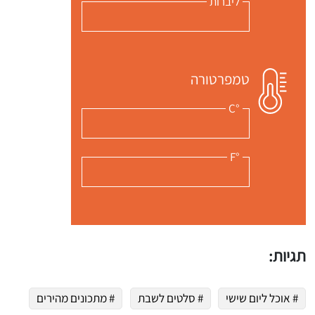
ליברות
י כמנויים ותלחצו על הפעמון תקבלו התראה לטלפון הנייד ברגע שעולה מתכון חדש לערוץ,
טמפרטורה
°C
°F
תגיות:
# אוכל ליום שישי
# סלטים לשבת
# מתכונים מהירים