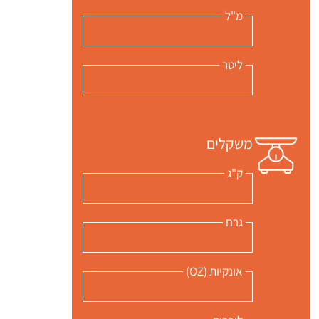
מ"ל
ליטר
משקלים
ק"ג
גרם
אונקיות (OZ)
 שלי "פודיק" כמנויים עוד היום!