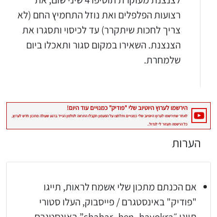
רצועות הפלפלים ואת נוזל התחמיץ החם (לא
צריך לחכות שיתקרר) עד לכיסוי ותסגרו את
הצנצנת. השאירו במקום סגור ותאכלו ביום
שלמחרת.
יגו אותי באינסטגרם
הכנתם מתכון שלי? חפשו "Shahar_Hen_Hayokra" באינסטגרם עקבו אחריי עוד היום ותעלו את המתכון שהכנתם לסטורי ואני
הערות
אם הכנתם מתכון שלי אשמח לראות, תייגו
"פודיק" באינסטגרם / פייסבוק, העלו סטורי
תייגו ״shahar_hen_hayokra” באינסטגרם