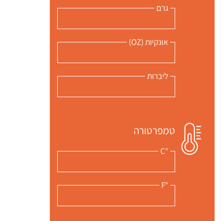
גרם
אונקיות (OZ)
ליברות
טמפרטורה
°C
°F