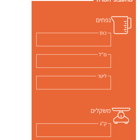
נפחים
כוס
מ"ל
ליטר
משקלים
ק"ג