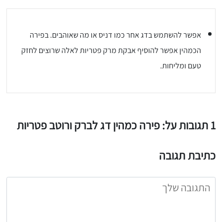
יגו אותי באינסטגרם
הכנתם מתכון שלי? חפשו "Shahar_Hen_Hayokra" באינסטגרם עקבו אחריי עוד היום ותעלו את המתכון שהכנתם לסטורי ואני
אפשר להשתמש בדג אחר כמו דניס או מה שאוהבים. בפירה
הכמהין אפשר להוסיף אבקת מרק פטריות לאלה שרוצים לחזק
טעם ומליחות.
1 תגובות על: פירה כמהין דג לברק ורוטב פטריות
כתיבת תגובה