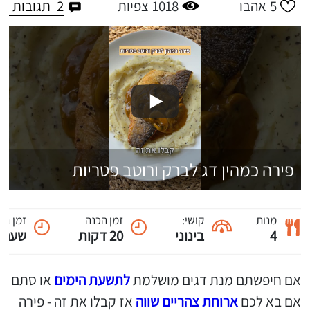
2
תגובות
5
אהבו
1018
צפיות
פירה כמהין דג לברק ורוטב פטריות
מנות
קושי:
זמן הכנה
זמן בי
4
בינוני
20 דקות
שעה
אם חיפשתם מנת דגים מושלמת
לתשעת הימים
או סתם
אם בא לכם
ארוחת צהריים שווה
אז קבלו את זה - פירה