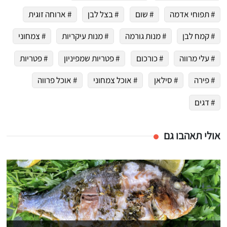
# תפוחי אדמה
# שום
# בצל לבן
# ארוחה זוגית
# קמח לבן
# מנות גורמה
# מנות עיקריות
# צמחוני
# עלי מרווה
# כורכום
# פטריות שמפיניון
# פטריות
# פירה
# סילאן
# אוכל צמחוני
# אוכל פרווה
# דגים
אולי תאהבו גם