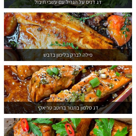
דג דניס על הגריל עם עשבי תיבול
פילה לברק בלימון בדבש
דג סלמון בתנור ברוטב טריאקי