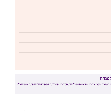
סטגרם
מתכון שלי? חפשו "Shahar_Hen_Hayokra" באינסטגרם עקבו אחריי עוד היום ותעלו את המתכון שהכנתם לסטורי ואני אשתף אותו אצלי