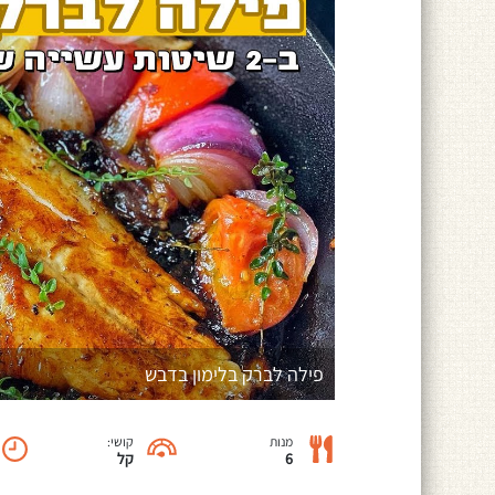
פילה לברק בלימון בדבש
מנות
קושי:
6
קל