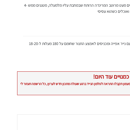
מוסיפים את פילה הלברק למרכז המחבת ושופכים מעט מרוטב המרינדה הרותח שבמחבת עליו מלמעלה, מטגנים ממש 4-
אפייה בתנור - מניחים את פילה הלבן על תבנית עם נייר אפייה ומכניסים לאמצע התנור שחומם על 180 מעלות ל-18-20
כמנויים עוד היום!
פעמון תקבלו התראה לטלפון הנייד ברגע שעולה מתכון חדש לערוץ, כל הרשמה תעזור לי