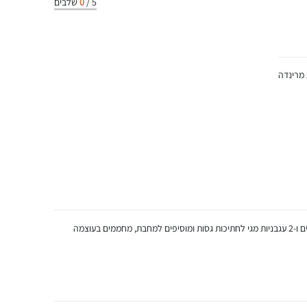
5
/
0
שלבים
 מרינדה
מחממים שמן זית במחבת, חותכים 2 בצלים סגולים ו-2 עגבניות מגי לחתיכות גסות ומוסיפים למחבת, מחממים בעוצמה