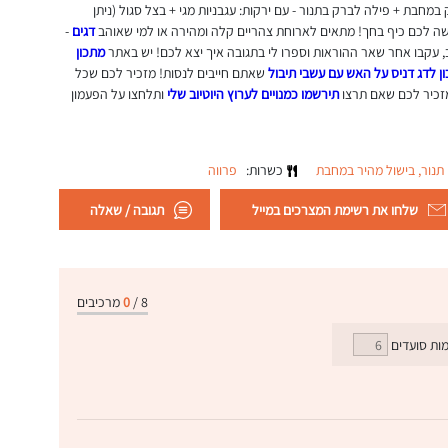
שונות - פילה לברק במחבת + פילה לברק בתנור - עם ירקות: עגבניות מגי + בצל סגול (ניתן
יעשה לכם כיף בחך! מתאים לארוחת צהריים קלה ומהירה או למי שאוהב
דגים
-
ב, עקבו אחר שאר ההוראות וספרו לי בתגובה איך יצא לכם! יש באתר
מתכון
ן לדג דניס על האש עם עשבי תיבול
שאתם חייבים לנסות! מזכיר לכם שכל
מזכיר לכם שאם תרצו
תירשמו כמנויים לערוץ היוטיוב שלי
ותלחצו על הפעמון
תנור,
בישול מהיר במחבת
כשרות:
פרווה
שלחו את רשימת המצרכים במייל
תגובה / שאלה
8
/
0
מרכיבים
ות סועדים