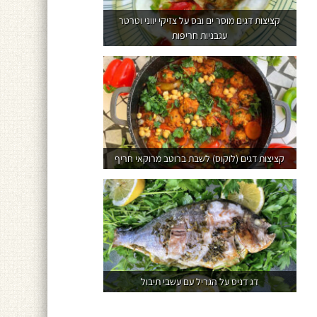
קציצות דגים מוסר ים ובס על צזיקי יווני וטרטר
עגבניות חריפות
קציצות דגים (לוקוס) לשבת ברוטב מרוקאי חריף
דג דניס על הגריל עם עשבי תיבול