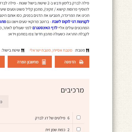
פילה לברק בלימון ודבש ב-2 שיטות בישול 
להוסיף פרוסות קישוא / זוקיני), מתכון קליל פשוט וטעים ש
תכינו את המרינדה, תטביעו את הדגים בפנים, כסו אותם היט
לקציצות דגי לוקוס לשבת
- ברוטב מרוקאי טעים וישנו גם
מתכו
המתכונים עולים אליי
לדף האינסטגרם
לפני שעולים לאתר, 
לקבלת התראה כשעולה מתכון חדש! צפו במתכון וידאו:
מטבח:
מטבח אסייתי,
מטבח ישראלי
שיטת בישול:
הדפסה
מחשבון המרה
מרכיבים
כמ
6
פילטים של דג לברק
2
כפות שמן זית