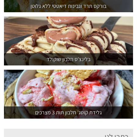
בורקס תרד וגבינות דיאטטי ללא גלוטן
בלינצ'ס חלבון שוקולד
גלידת קוטג' חלבון תות 3 מצרכים
כתבו לנו