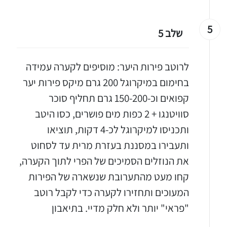
5
שלב 5
יגו אותי באינסטגרם
הכנתם מתכון שלי? חפשו "Shahar_Hen_Hayokra" באינסטגרם עקבו אחריי עוד היום ותעלו את המתכון שהכנתם לסטורי ואני
לרוטב פירות היער: מוסיפים לקערה עמידה
בחימום במיקרוגל 200 גרם מיקס פירות יער
קפואים וכ-150-200 גרם תחליף סוכר
סוויטנגו + 2 כפות מים פושרים, כסו היטב
ותכניסו למיקרוגל לכ-4 דקות, תוציאו
ותעבירו במסננת בעזרת מרית עד לסחוט
את הנוזלים הסמיכים של הפרי לתוך הקערה,
קחו מעט מהתערובת שנשארה של הפירות
המעוכים ותחזירו לקערה כדי לקבל רוטב
"פראי" יותר ולא חלק מדיי. בתיאבון