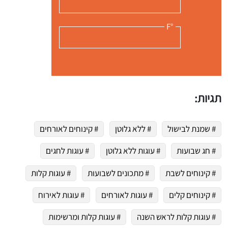
 שלי "פודיק" כמנויים עוד היום!
°F
י כמנויים ותלחצו על הפעמון תקבלו התראה לטלפון הנייד ברגע שעולה מתכון חדש לערוץ,
תגיות:
# שמנת לבישול
# ללא גלוטן
# קינוחים לאורחים
# חג שבועות
# עוגות ללא גלוטן
# עוגות לחגים
# קינוחים לשבת
# מתכונים לשבועות
# עוגות קלות
# קינוחים קלים
# עוגות לאורחים
# עוגות לאירוח
# עוגות קלות לראש השנה
# עוגות קלות ומרשימות