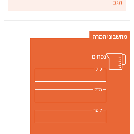
הגב
מחשבוני המרה
נפחים
כוס
מ"ל
ליטר