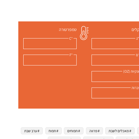
לים
טמפרטורה
ג
°C
ם
°F
קיות (OZ)
ברות
# מאכלים לשבת
# פרווה
# תפוחים
# תפוח
# ערב שבת