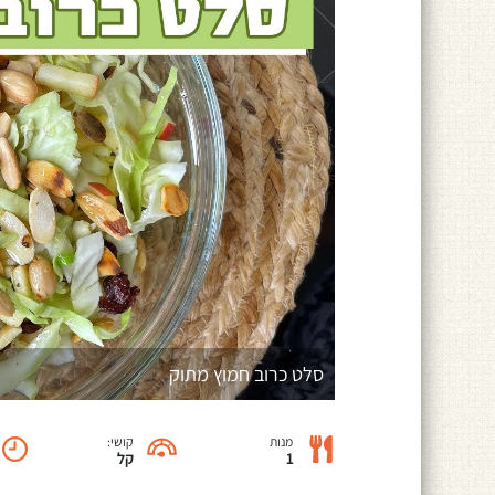
סלט כרוב חמוץ מתוק
מנות
קושי:
1
קל