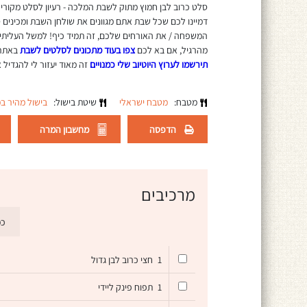
סלט כרוב לבן חמוץ מתוק לשבת המלכה - רעיון לסלט מקורי חג
דמיינו לכם שכל שבת אתם מגוונים את שולחן השבת ומכינים
המשפחה / את האורחים שלכם, זה תמיד כיף! למשל העליתי
מהרגיל, אם בא לכם
צפו בעוד מתכונים לסלטים לשבת
באתר 
תירשמו לערוץ היוטיוב שלי כמנויים
זה מאוד יעזור לי להגדיל א
מטבח:
מטבח ישראלי
שיטת בישול:
בישול מהיר ב
הדפסה
מחשבון המרה
מרכיבים
כמ
1
חצי כרוב לבן גדול
1
תפוח פינק ליידי