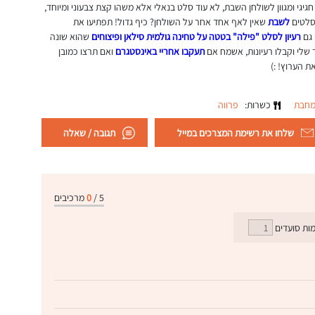
יגי ומגוון לשולחן השבת, לא עוד סלט בנאלי אלא משהו קצת צבעוני ומיוחד,
 סלטים
לשבת
שאין לאף אחד אחר על השולחן? כיף גדול! תפתיעו את
 גם
רעיון לסלט "פילה" בטטה על טחינה גולמית סילאן ופיצוחים
שהוא שונה
שלי וקבלו רעיונות, אשמח אם
תעקבו אחריי באינסטגרם
ואם תרצו כמובן
ת הערוץ! :)
מחבת
כשרות:
פרווה
שלחו את רשימת המצרכים במייל
תגובה / שאלה
5
/
0
מרכיבים
ות סועדים