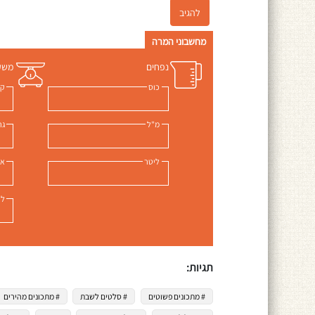
מחשבוני המרה
נפחים
משק
כוס
ק"
מ"ל
גר
ליטר
אונ
לי
תגיות:
# מתכונים פשוטים
# סלטים לשבת
# מתכונים מהירים