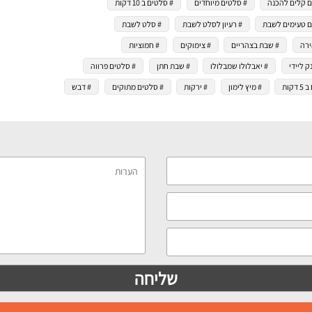
ם קלים להכנה
# סלטים מיוחדים
# סלטים ב 10 דקות
ם טעימים לשבת
# רעיון לסלט לשבת
# סלט לשבת
ירה
# שבת בצהריים
# צימוקים
# חמוציות
ק ליידי
# יאבלולו שמבלולו
# שבת חתן
# סלטים פרווה
קות
# מיץ לימון
# ירקות
# סלטים מתוקים
# דבש