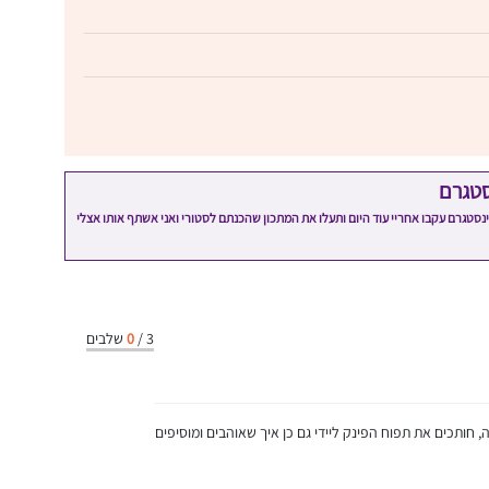
סטגרם
מתכון שלי? חפשו "Shahar_Hen_Hayokra" באינסטגרם עקבו אחריי עוד היום ותעלו את המתכון שהכנתם לסטורי ואני אשתף אותו אצלי
3
/
0
שלבים
 חותכים את תפוח הפינק ליידי גם כן איך שאוהבים ומוסיפים