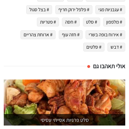
# עגבניות מגי
# פלפל ירוק חריף
# בצל סגול
# מלפפון
# סלט
# חסה
# פטריות
# אירוח בופה בשרי
# חזה עוף
# ארוחת צהריים
# דבש
# סלטים
אולי תאהבו גם
סלט פרגיות אסייתי עסיסי