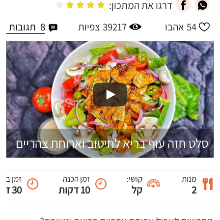
דרגו את המתכון:
8
תגובות
54
אהבו
39217
צפיות
סלט חזה עוף בריא לחיטוב וארוחת צהריים
מנות
קושי:
זמן הכנה
זמן ביש
2
קל
10 דקות
30 דקות