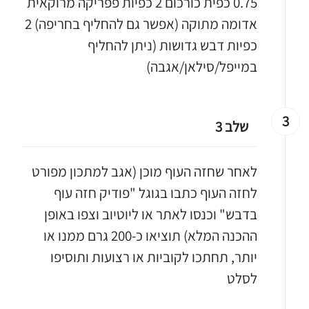
0.75 כפית כורכום 2 כפיות פפריקה מרוקאית
אדומה מתוקה (אפשר גם להחליף בחריפה) 2
כפיות דבש גדושות (ניתן להחליף
במייפל/סילאן/אגבה)
3
שלב 3
לאחר שחזה העוף מוכן (אגב למתכון מפורט
לחזה העוף כתבו בגוגל "פודיק חזה עוף
בדבש" וכנסו לאתר או ליוטיוב וצפו באופן
ההכנה המלא) תוציאו כ-200 גרם ממנו או
יותר, תחתכו לקוביות או רצועות ותוסיפו
לסלט
יגו אותי באינסטגרם
הכנתם מתכון שלי? חפשו "Shahar_Hen_Hayokra" באינסטגרם עקבו אחריי עוד היום ותעלו את המתכון שהכנתם לסטורי ואני