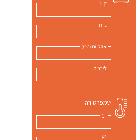
ק"ג
גרם
אונקיות (OZ)
ליברות
טמפרטורה
°C
°F