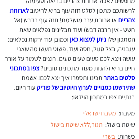
מחפשים לאכול ארוחת צהריים בריאה וטעימה?
לרשותכם מתכון לסלט חזה עוף בריא לחיטוב
לארוחת
צהריים
או ארוחת ערב מושלמת! חזה עוף בדבש (אל
חשש - אין הרבה דבש) ועוד תבלינים נפלאים שאת
המתכון שלו
ניתן למצוא כאן
וכמובן עוד ירקות נפלאים:
עגבניה, בצל סגול, חסה ועוד, פשוט תעשו מה שאני
עושה ויצא לכם טעים טעים טעים! רוצים לשמור על אורח
חיים בריא ולהנות מעוד מתכונים טובים?
צפו במתכוני
סלטים באתר
תכינו ותספרו איך יצא לכם! אשמח
שתירשמו כמנויים לערוץ היוטיוב של פודיק
עוד היום.
בנתיים צפו במתכון הוידאו:
מטבח:
מטבח ישראלי
שיטת בישול:
תנור,
ללא שיטת בישול
כשרות:
בשרי