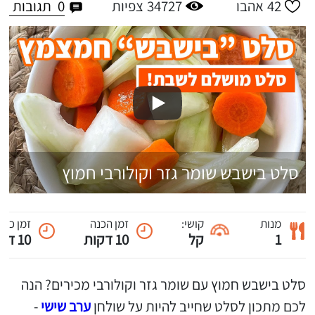
0
תגובות
42
אהבו
34727
צפיות
סלט בישבש שומר גזר וקולורבי חמוץ
מנות
קושי:
זמן הכנה
זמן כול
1
קל
10 דקות
10 דקות
סלט בישבש חמוץ עם שומר גזר וקולורבי מכירים? הנה
לכם מתכון לסלט שחייב להיות על שולחן
ערב שישי
-