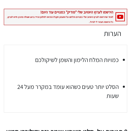
הערות
כמויות המלח הלימון והשמן לשיקולכם
הסלט יותר טעים כשהוא עומד במקרר מעל 24
שעות
יגו אותי באינסטגרם
הכנתם מתכון שלי? חפשו "Shahar_Hen_Hayokra" באינסטגרם עקבו אחריי עוד היום ותעלו את המתכון שהכנתם לסטורי ואני