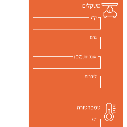
משקלים
ק"ג
גרם
 שלי "פודיק" כמנויים עוד היום!
י כמנויים ותלחצו על הפעמון תקבלו התראה לטלפון הנייד ברגע שעולה מתכון חדש לערוץ,
אונקיות (OZ)
ליברות
טמפרטורה
°C