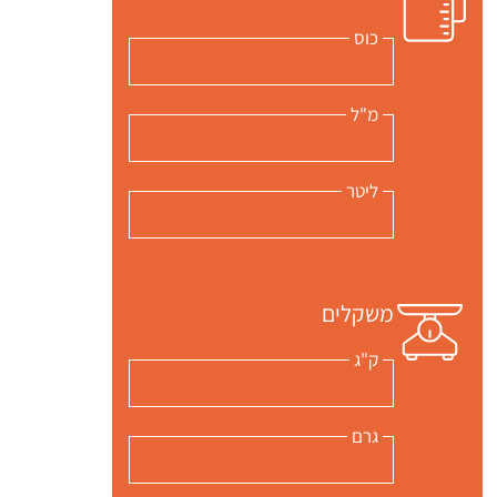
כוס
מ"ל
ליטר
משקלים
ק"ג
גרם