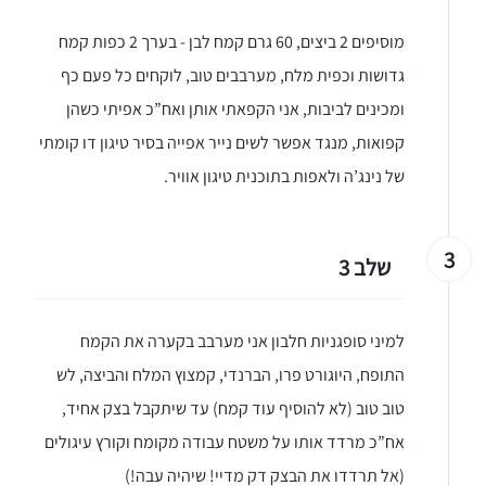
מוסיפים 2 ביצים, 60 גרם קמח לבן - בערך 2 כפות קמח
גדושות וכפית מלח, מערבבים טוב, לוקחים כל פעם כף
ומכינים לביבות, אני הקפאתי אותן ואח”כ אפיתי כשהן
קפואות, מנגד אפשר לשים נייר אפייה בסיר טיגון דו קומתי
של נינג’ה ולאפות בתוכנית טיגון אוויר.
3
שלב 3
למיני סופגניות חלבון אני מערבב בקערה את הקמח
התופח, היוגורט פרו, הברנדי, קמצוץ המלח והביצה, לש
טוב טוב (לא להוסיף עוד קמח) עד שיתקבל בצק אחיד,
אח”כ מרדד אותו על משטח עבודה מקומח וקורץ עיגולים
(אל תרדדו את הבצק דק מדיי! שיהיה עבה!)