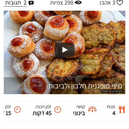
2
תגובות
3
אהבו
298
צפיות
מיני סופגנית חלבון ולביבות
מנות
קושי:
זמן הכנה
זמן בי
4
בינוני
45 דקות
15 דקות