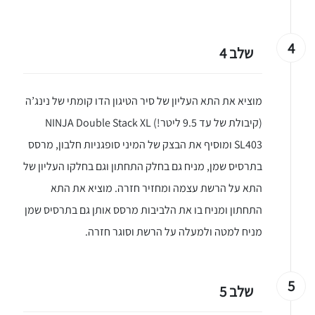
4
שלב 4
מוציא את התא העליון של סיר הטיגון הדו קומתי של נינג’ה
(קיבולת של עד 9.5 ליטר!) NINJA Double Stack XL
SL403 ומוסיף את הבצק של המיני סופגניות חלבון, מרסס
בתרסיס שמן, מניח גם בחלק התחתון וגם בחלקו העליון של
התא על הרשת עצמה ומחזיר חזרה. מוציא את התא
יגו אותי באינסטגרם
התחתון ומניח בו את הלביבות מרסס אותן גם בתרסיס שמן
הכנתם מתכון שלי? חפשו "Shahar_Hen_Hayokra" באינסטגרם עקבו אחריי עוד היום ותעלו את המתכון שהכנתם לסטורי ואני
מניח למטה ולמעלה על הרשת וסוגר חזרה.
5
שלב 5