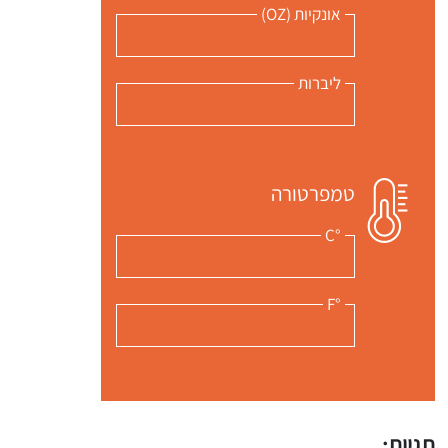
אונקיות (OZ)
ליברות
טמפרטורה
°C
°F
תגיות: