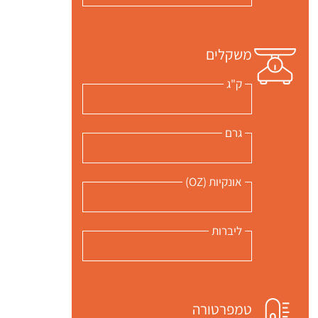
משקלים
ק"ג
גרם
אונקיות (OZ)
ליברות
טמפרטורה