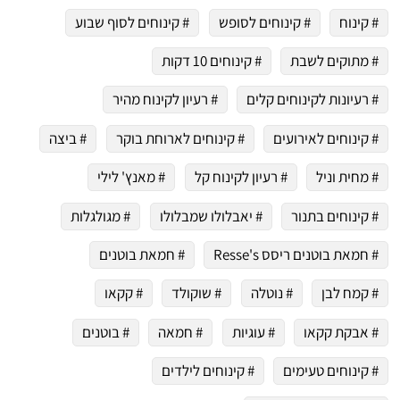
י כמנויים ותלחצו על הפעמון תקבלו התראה לטלפון הנייד ברגע שעולה מתכון חדש לערוץ,
# קינוח
# קינוחים לסופש
# קינוחים לסוף שבוע
# מתוקים לשבת
# קינוחים 10 דקות
# רעיונות לקינוחים קלים
# רעיון לקינוח מהיר
# קינוחים לאירועים
# קינוחים לארוחת בוקר
# ביצה
# מחית וניל
# רעיון לקינוח קל
# מאנץ' לילי
# קינוחים בתנור
# יאבלולו שמבלולו
# מגולגלות
# חמאת בוטנים ריסס Resse's
# חמאת בוטנים
# קמח לבן
# נוטלה
# שוקולד
# קקאו
# אבקת קקאו
# עוגיות
# חמאה
# בוטנים
# קינוחים טעימים
# קינוחים לילדים