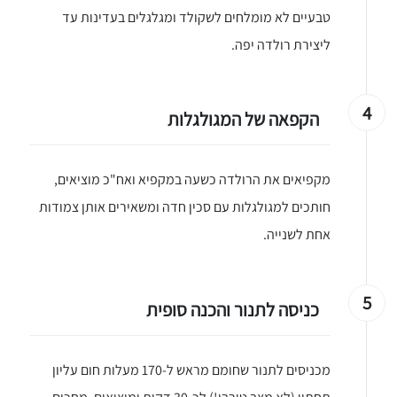
טבעיים לא מומלחים לשקולד ומגלגלים בעדינות עד
ליצירת רולדה יפה.
4
הקפאה של המגולגלות
מקפיאים את הרולדה כשעה במקפיא ואח"כ מוציאים,
חותכים למגולגלות עם סכין חדה ומשאירים אותן צמודות
אחת לשנייה.
יגו אותי באינסטגרם
הכנתם מתכון שלי? חפשו "Shahar_Hen_Hayokra" באינסטגרם עקבו אחריי עוד היום ותעלו את המתכון שהכנתם לסטורי ואני
5
כניסה לתנור והכנה סופית
מכניסים לתנור שחומם מראש ל-170 מעלות חום עליון