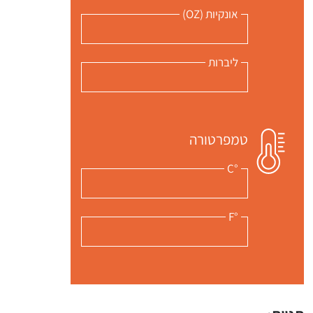
אונקיות (OZ)
ליברות
טמפרטורה
°C
°F
 שלי "פודיק" כמנויים עוד היום!
י כמנויים ותלחצו על הפעמון תקבלו התראה לטלפון הנייד ברגע שעולה מתכון חדש לערוץ,