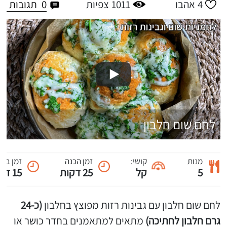
0
תגובות
4
אהבו
1011
צפיות
לחם שום חלבון
מנות
קושי:
זמן הכנה
זמן ביש
5
קל
25 דקות
15 דקות
לחם שום חלבון עם גבינות רזות מפוצץ בחלבון
(כ-24
גרם חלבון לחתיכה)
מתאים למתאמנים בחדר כושר או