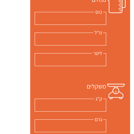
כוס
מ"ל
ליטר
משקלים
ק"ג
גרם