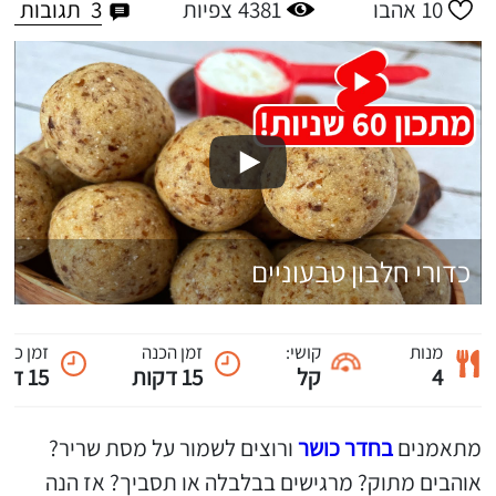
3
תגובות
10
אהבו
4381
צפיות
כדורי חלבון טבעוניים
מנות
קושי:
זמן הכנה
זמן כול
4
קל
15 דקות
15 דקות
מתאמנים
בחדר כושר
ורוצים לשמור על מסת שריר?
אוהבים מתוק? מרגישים בבלבלה או תסביך? אז הנה