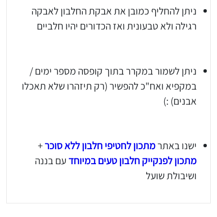
ניתן להחליף כמובן את אבקת החלבון לאבקה
יגו אותי באינסטגרם
רגילה ולא טבעונית ואז הכדורים יהיו חלביים
הכנתם מתכון שלי? חפשו "Shahar_Hen_Hayokra" באינסטגרם עקבו אחריי עוד היום ותעלו את המתכון שהכנתם לסטורי ואני
ניתן לשמור במקרר בתוך קופסה מספר ימים /
במקפיא ואח"כ להפשיר (רק תיזהרו שלא תאכלו
אבנים) :)
ישנו באתר
מתכון לחטיפי חלבון ללא סוכר
+
מתכון לפנקייק חלבון טעים במיוחד
עם בננה
ושיבולת שועל