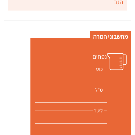
הגב
מחשבוני המרה
נפחים
כוס
מ"ל
ליטר