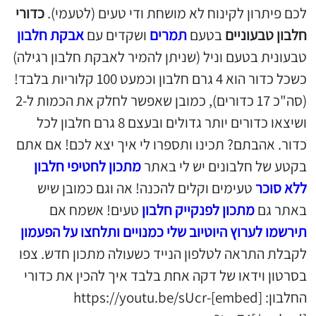
לכם פיתרון לקינוח לא מושחת ודי טעים (לטעמי).
כדורי
חלבון טבעוניים
בטעם
תמרים
ושקדים עם
אבקת חלבון
טבעונית בטעם וניל (שניתן להמיר לאבקת חלבון רגילה)
כשכל כדור הוא 4 גרם חלבון וכמעט 100 קלוריות בלבד!
(סה"כ 17 כדורים), כמובן שאפשר לחלק את הכמות ל-2
ושיצאו כדורים יותר גדולים ובעצם 8 גרם חלבון לכל
כדור. אהבתם? תכינו ותספרו לי איך יצא לכם! אם אתם
בקטע של חלבונים יש לי באתר
מתכון לחטיפי חלבון
ללא סוכר
טעימים וקלים להכנה! אה וגם כמובן שיש
באתר גם
מתכון לפנקייק חלבון
טעים! אשמח אם
תירשמו לערוץ היוטיוב שלי כמנויים ותלחצו על הפעמון
לקבלת התראה לטלפון הנייד כשעולה מתכון חדש. צפו
בסרטון וידאו של דקה אחת בלבד איך להכין את כדורי
החלבון: [embed]https://youtu.be/sUcr-