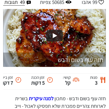
49
תגובות
99
אהבו
50685
צפיות
חזה עוף בשום ודבש
מנות
קושי:
זמן הכנה
זמן בישול
3
קל
5 דקות
7 דקות
חזה עוף בשום ודבש - מתכון
למנה עיקרית
בשרית
לארוחת צהריים ממכרת שלא תפסיקו לאכול - וייב