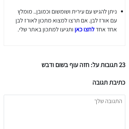
ניתן להגיש עם עירית ושומשום וכמובן.. מומלץ
עם אורז לבן. אם תרצו למצוא מתכון לאורז לבן
יגו אותי באינסטגרם
אחד אחד
לחצו כאן
ותגיעו למתכון באתר שלי.
הכנתם מתכון שלי? חפשו "Shahar_Hen_Hayokra" באינסטגרם עקבו אחריי עוד היום ותעלו את המתכון שהכנתם לסטורי ואני
23 תגובות על: חזה עוף בשום ודבש
כתיבת תגובה